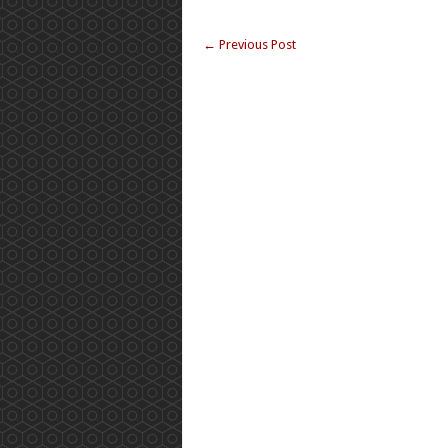
←
Previous Post