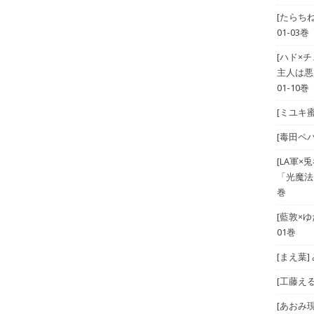
[たらち
01-03巻
[ハド×
主人は悪
01-10巻
[ミユキ蜜
[毒田ペパ
[LA軍×兎
「光魔法
巻
[藍敦×ゆた
01巻
[まえ葉
[工藤える]
[あおみ