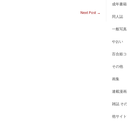
成年書籍
Next Post
→
同人誌
一般写真
やおい
百合姫コ
その他
画集
連載漫画
雑誌 そ
他サイト古