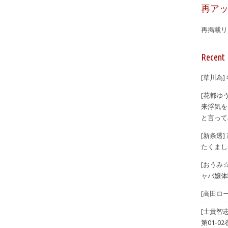
再ア
再掲載リ
Recent 
[草川為]
[花都ゆ
来浮気を
と言ってみ
[新条透
たくまし
[おうみ
ャバ嬢体験
[高田ロー
[士貴智
第01-02