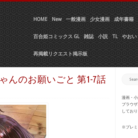
HOME
New
一般漫画
少女漫画
成年書籍
百合姫コミックス GL
雑誌
小説
TL
やおい 
再掲載リクエスト掲示板
ちゃんのお願いごと 第1-7話
漫画・小
ブラウザ
しており
※プレミ