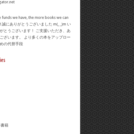
 funds we have, the more books we can
se! 誠にありがとうございました m(_ _)m い
がとうございます！ ご支援いただき、あ
ございます。 より多くの本をアップロー
ための代替手段
ies
年書籍