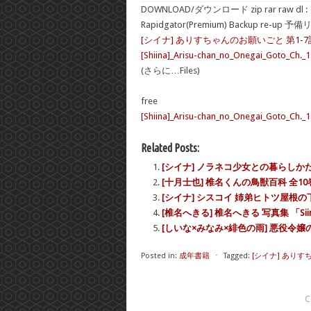
DOWNLOAD/ダウンロード zip rar raw dl :
Rapidgator(Premium) Backup re-up 予
[シイナ] ありすちゃんのお願いごと 第1-7
[Shiina]_Arisu-chan_no_Onegai_Goto_Ch._1
(さらに…Files)
free
[Shiina]_Arisu-chan_no_Onegai_Goto_Ch._1
Related Posts:
[シイナ] ノラネコ少女との暮らしかた 
[十月士也] 椎名くんの鳥獣百科 全10
[シイナ] シスコイ 姉弟ヒトツ屋根の
[椎名へきる] 椎名へきる 写真集 「Siina
[しいな×みなみ×緋色の雨] 悪役令嬢
Posted in:
成年書籍
⋅
Tagged:
[シイナ] ありす
C