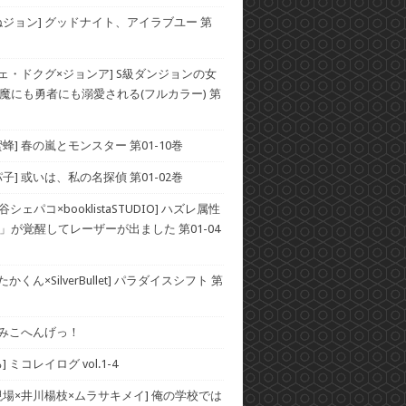
ねジョン] グッドナイト、アイラブユー 第
チェ・ドクグ×ジョンア] S級ダンジョンの女
魔にも勇者にも溺愛される(フルカラー) 第
蜂] 春の嵐とモンスター 第01-10巻
子] 或いは、私の名探偵 第01-02巻
谷シェパコ×booklistaSTUDIO] ハズレ属性
」が覚醒してレーザーが出ました 第01-04
かくん×SilverBullet] パラダイスシフト 第
] みこへんげっ！
 ミコレイログ vol.1-4
現場×井川楊枝×ムラサキメイ] 俺の学校では