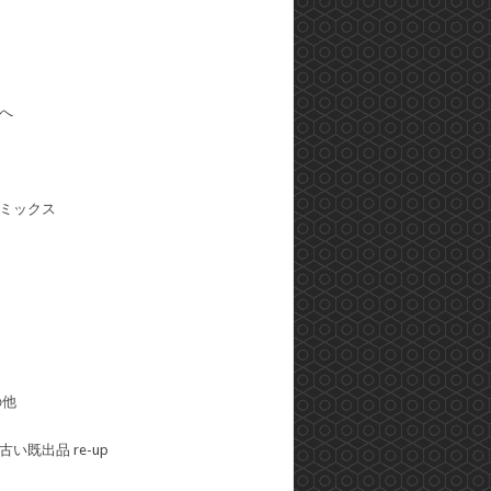
へ
ミックス
の他
い既出品 re-up