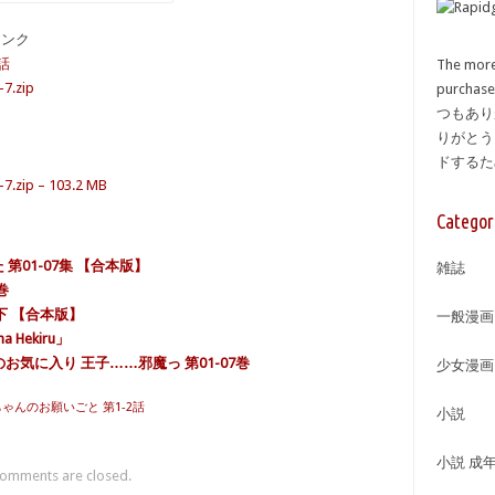
備リンク
話
The more
-7.zip
purcha
つもあり
りがとう
ドする
-7.zip – 103.2 MB
Categor
第01-07集 【合本版】
雑誌
巻
下 【合本版】
一般漫画
 Hekiru」
のお気に入り 王子……邪魔っ 第01-07巻
少女漫画
ちゃんのお願いごと 第1-2話
小説
小説 成
omments are closed.