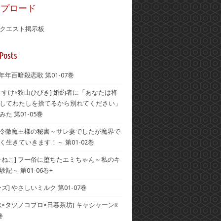
ップロード
クエスト掲示板
Posts
 年年百暗殺恋歌 第01-07巻
うすけ×狭山ひびき] 婚約者に「あなたは将
してわたしを捨てるから別れてください」
た 第01-05巻
] 冷徹魔王様の秘書～サレ妻でしたが魔界で
く生きていきます！～ 第01-02巻
☆ねこ] フー俗に堕ちたエミちゃん～私のキ
記～ 第01-06巻+
ズ] やさしいミルク 第01-07巻
志×タツノコプロ×日暮茶坊] キャシャーンR
巻