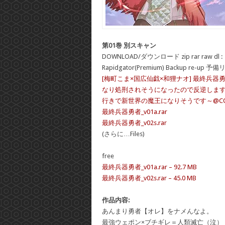
第01巻 別スキャン
DOWNLOAD/ダウンロード zip rar raw dl :
Rapidgator(Premium) Backup re-up 予
[梅町こま×国広仙戯×和狸ナオ] 最終兵
なり処刑されそうになったので反逆しま
行きで新世界の魔王になりそうです～@COM
最終兵器勇者_v01a.rar
最終兵器勇者_v02s.rar
(さらに…Files)
free
最終兵器勇者_v01a.rar – 92.7 MB
最終兵器勇者_v02s.rar – 45.0 MB
作品内容:
あんまり勇者【オレ】をナメんなよ。
最強ウェポン×ブチギレ＝人類滅亡（泣）