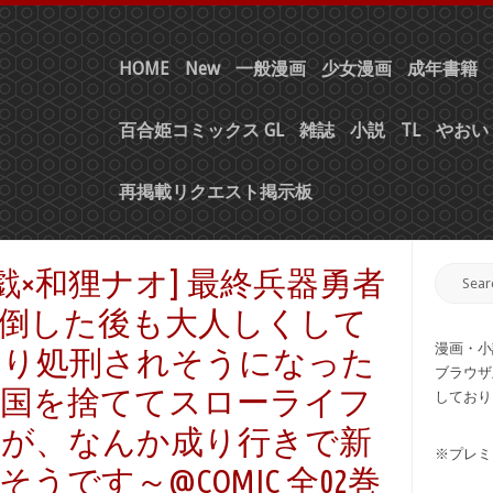
HOME
New
一般漫画
少女漫画
成年書籍
百合姫コミックス GL
雑誌
小説
TL
やおい 
再掲載リクエスト掲示板
戯×和狸ナオ] 最終兵器勇者
倒した後も大人しくして
漫画・小
なり処刑されそうになった
ブラウザ
。国を捨ててスローライフ
しており
すが、なんか成り行きで新
※プレミ
うです～@COMIC 全02巻