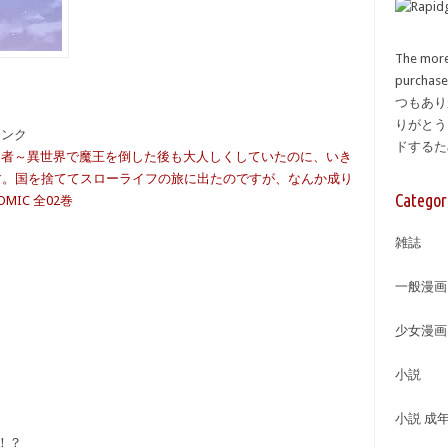
The more
purcha
つもあり
りがとう
備リンク
ドする
器勇者～異世界で魔王を倒した後も大人しくしていたのに、いき
す。国を捨ててスローライフの旅に出たのですが、なんか成り
Categor
IC 全02巻
雑誌
一般漫画
少女漫画
小説
小説 成
！？