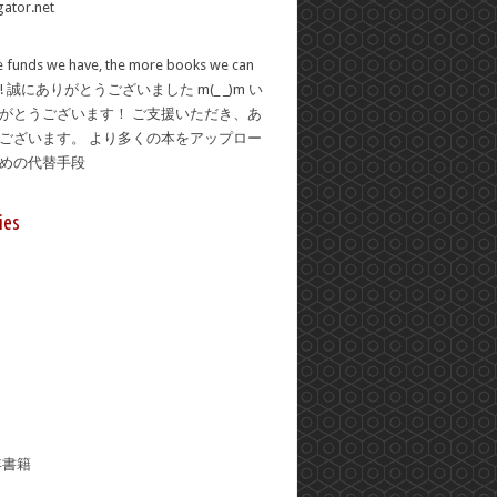
 funds we have, the more books we can
se! 誠にありがとうございました m(_ _)m い
がとうございます！ ご支援いただき、あ
ございます。 より多くの本をアップロー
ための代替手段
ies
年書籍