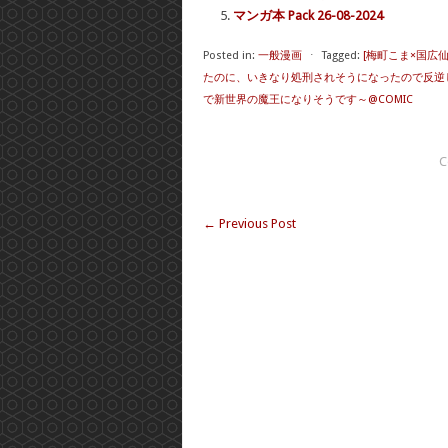
マンガ本 Pack 26-08-2024
Posted in:
一般漫画
⋅
Tagged:
[梅町こま×国広
たのに、いきなり処刑されそうになったので反逆
で新世界の魔王になりそうです～@COMIC
C
←
Previous Post