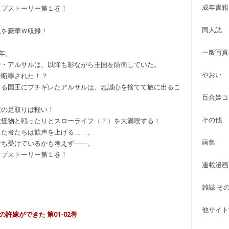
成年書籍
イブストーリー第１巻！
同人誌
説を豪華Ｗ収録！
一般写真
年。
者・アルサルは、以降も影ながら王国を防衛していた。
やおい
で断罪された！？
ける国王にブチギレたアルサルは、忠誠心を捨てて旅に出るこ
百合姫コ
彼の足取りは軽い！
その他
大怪物と戦ったりとスローライフ（？）を大満喫する！
した者たちは歓声を上げる……。
画集
待ち受けているかも考えず――。
イブストーリー第１巻！
連載漫画
雑誌 そ
他サイト古
の許嫁ができた 第01-02巻