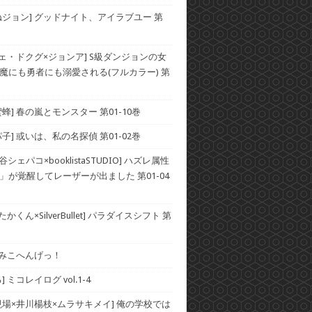
ねジョン] グッドナイト、アイラブユー 第
チェ・ドクグ×ジョンア] S級ダンジョンの女
魔にも勇者にも溺愛される(フルカラー) 第
蜂] 春の嵐とモンスター 第01-10巻
子] 或いは、私の名探偵 第01-02巻
谷シェパコ×booklistaSTUDIO] ハズレ属性
」が覚醒してレーザーが出ました 第01-04
かくん×SilverBullet] パラダイスシフト 第
] みこへんげっ！
 ミコレイログ vol.1-4
現場×井川楊枝×ムラサキメイ] 俺の学校では