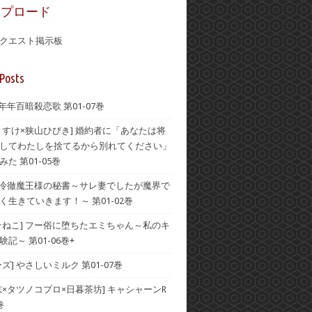
ップロード
クエスト掲示板
Posts
 年年百暗殺恋歌 第01-07巻
うすけ×狭山ひびき] 婚約者に「あなたは将
してわたしを捨てるから別れてください」
た 第01-05巻
] 冷徹魔王様の秘書～サレ妻でしたが魔界で
く生きていきます！～ 第01-02巻
☆ねこ] フー俗に堕ちたエミちゃん～私のキ
記～ 第01-06巻+
ズ] やさしいミルク 第01-07巻
志×タツノコプロ×日暮茶坊] キャシャーンR
巻