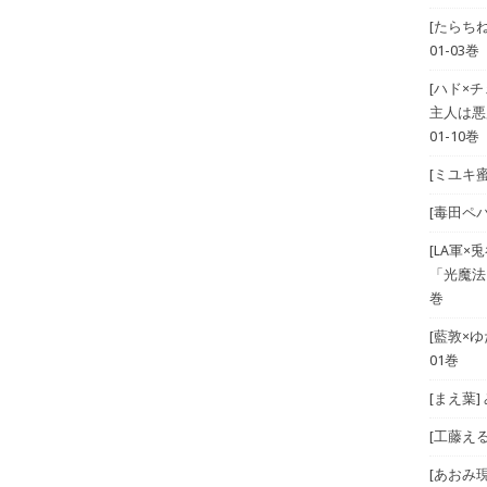
[たらち
01-03巻
[ハド×
主人は悪
01-10巻
[ミユキ蜜
[毒田ペパ
[LA軍×兎
「光魔法
巻
[藍敦×ゆた
01巻
[まえ葉
[工藤える]
[あおみ