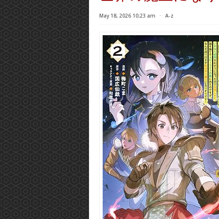
May 18, 2026 10:23 am
⋅
A-z