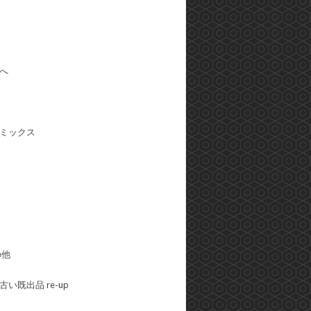
へ
ミックス
の他
い既出品 re-up