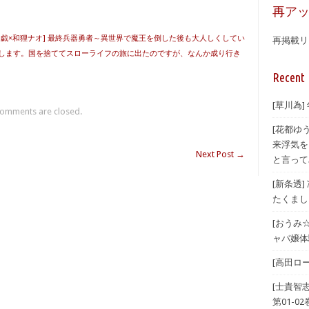
再ア
仙戯×和狸ナオ] 最終兵器勇者～異世界で魔王を倒した後も大人しくしてい
再掲載リ
します。国を捨ててスローライフの旅に出たのですが、なんか成り行き
Recent 
[草川為]
omments are closed.
[花都ゆ
来浮気を
Next Post
→
と言ってみ
[新条透
たくまし
[おうみ
ャバ嬢体験
[高田ロー
[士貴智
第01-02