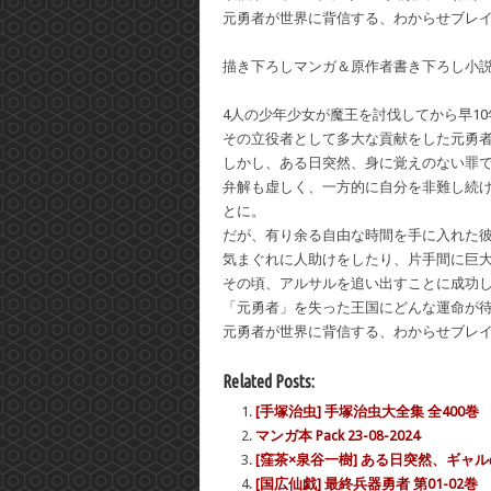
元勇者が世界に背信する、わからせブレ
描き下ろしマンガ＆原作者書き下ろし小
4人の少年少女が魔王を討伐してから早10
その立役者として多大な貢献をした元勇
しかし、ある日突然、身に覚えのない罪
弁解も虚しく、一方的に自分を非難し続
とに。
だが、有り余る自由な時間を手に入れた
気まぐれに人助けをしたり、片手間に巨
その頃、アルサルを追い出すことに成功
「元勇者」を失った王国にどんな運命が
元勇者が世界に背信する、わからせブレ
Related Posts:
[手塚治虫] 手塚治虫大全集 全400巻
マンガ本 Pack 23-08-2024
[窪茶×泉谷一樹] ある日突然、ギャル
[国広仙戯] 最終兵器勇者 第01-02巻