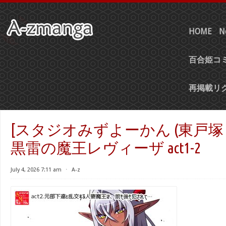
HOME
N
百合姫コミ
再掲載リ
[スタジオみずよーかん (東戸塚
黒雷の魔王レヴィーザ act1-2
July 4, 2026 7:11 am
⋅
A-z