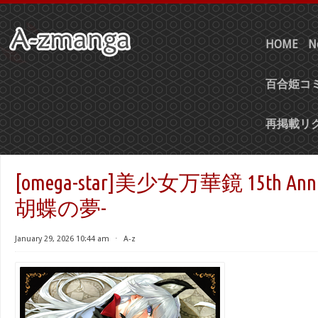
HOME
N
百合姫コミ
再掲載リ
[omega-star]美少女万華鏡 15th Annive
胡蝶の夢-
January 29, 2026 10:44 am
⋅
A-z