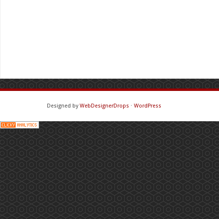
Designed by
WebDesignerDrops
⋅
WordPress