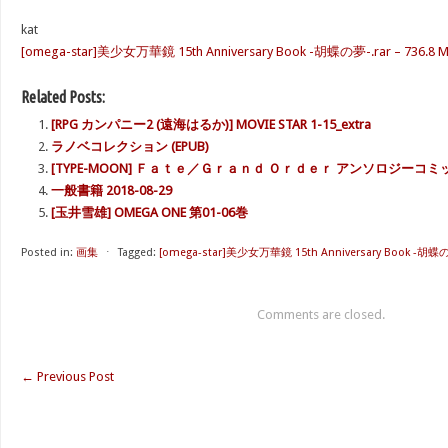
kat
[omega-star]美少女万華鏡 15th Anniversary Book -胡蝶の夢-.rar – 736.8 
Related Posts:
[RPG カンパニー2 (遠海はるか)] MOVIE STAR 1-15_extra
ラノベコレクション (EPUB)
[TYPE-MOON] Ｆａｔｅ／Ｇｒａｎｄ Ｏｒｄｅｒ アンソロジーコミッ
一般書籍 2018-08-29
[玉井雪雄] OMEGA ONE 第01-06巻
Posted in:
画集
⋅
Tagged:
[omega-star]美少女万華鏡 15th Anniversary Book -胡蝶
Comments are closed.
←
Previous Post