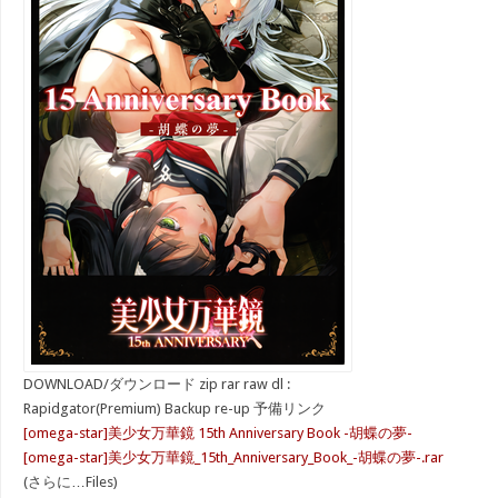
DOWNLOAD/ダウンロード zip rar raw dl :
Rapidgator(Premium) Backup re-up 予備リンク
[omega-star]美少女万華鏡 15th Anniversary Book -胡蝶の夢-
[omega-star]美少女万華鏡_15th_Anniversary_Book_-胡蝶の夢-.rar
(さらに…Files)