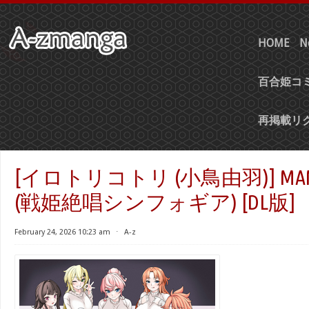
HOME
N
百合姫コミ
再掲載リ
[イロトリコトリ (小鳥由羽)] MAM
(戦姫絶唱シンフォギア) [DL版]
February 24, 2026 10:23 am
⋅
A-z