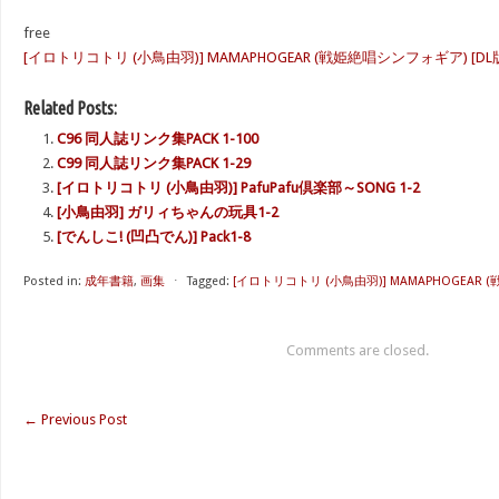
free
[イロトリコトリ (小鳥由羽)] MAMAPHOGEAR (戦姫絶唱シンフォギア) [DL版].ra
Related Posts:
C96 同人誌リンク集PACK 1-100
C99 同人誌リンク集PACK 1-29
[イロトリコトリ (小鳥由羽)] PafuPafu倶楽部～SONG 1-2
[小鳥由羽] ガリィちゃんの玩具1-2
[でんしこ! (凹凸でん)] Pack1-8
Posted in:
成年書籍
,
画集
⋅
Tagged:
[イロトリコトリ (小鳥由羽)] MAMAPHOGEAR 
Comments are closed.
←
Previous Post