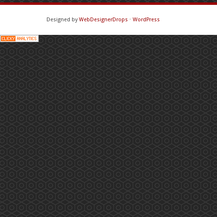
Designed by
WebDesignerDrops
⋅
WordPress