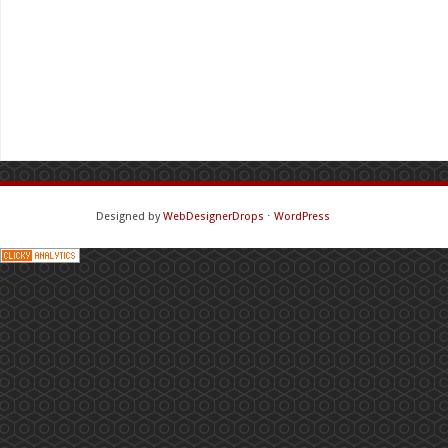
Designed by
WebDesignerDrops
⋅
WordPress