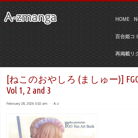
HOME
N
百合姫コミ
再掲載リ
[ねこのおやしろ (ましゅー)] FGO Fan
Vol 1, 2 and 3
February 28, 2026 5:02 am
⋅
A-z