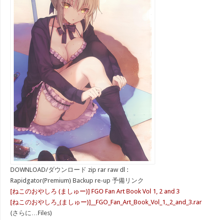
DOWNLOAD/ダウンロード zip rar raw dl :
Rapidgator(Premium) Backup re-up 予備リンク
[ねこのおやしろ (ましゅー)] FGO Fan Art Book Vol 1, 2 and 3
[ねこのおやしろ_(ましゅー)]__FGO_Fan_Art_Book_Vol_1,_2_and_3.rar
(さらに…Files)