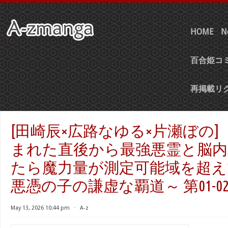
HOME
N
百合姫コミ
再掲載リ
[田崎辰×広路なゆる×片瀬ぼの]
まれた直後から最強悪霊と脳
たら魔力量が測定可能域を超え
悪憑の子の謙虚な覇道～ 第01-0
May 13, 2026 10:44 pm
⋅
A-z