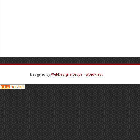
Designed by
WebDesignerDrops
⋅
WordPress