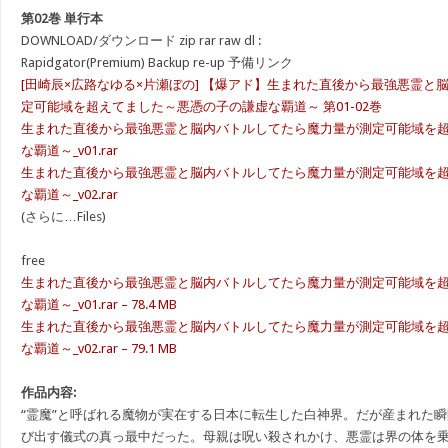
第02巻 単行本
DOWNLOAD/ダウンロード zip rar raw dl :
Rapidgator(Premium) Backup re-up 予備リンク
[田崎辰×広路なゆる×片瀬ぼの] 【爆アド】生まれた直後から最強悪霊と
定可能域を超えてました～悪憑の子の謙虚な覇道～ 第01-02巻
生まれた直後から最強悪霊と脳内バトルしてたら魔力量が測定可能域を
な覇道～_v01.rar
生まれた直後から最強悪霊と脳内バトルしてたら魔力量が測定可能域を
な覇道～_v02.rar
(さらに…Files)
free
生まれた直後から最強悪霊と脳内バトルしてたら魔力量が測定可能域を
な覇道～_v01.rar – 78.4 MB
生まれた直後から最強悪霊と脳内バトルしてたら魔力量が測定可能域を
な覇道～_v02.rar – 79.1 MB
作品内容:
“霊魔”と呼ばれる魔物が実在する日本に転生した白神界。だが産まれた瞬
び出す儀式の真っ最中だった。母親は呪い殺されかけ、悪霊は界の体を