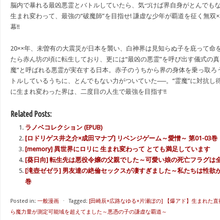
脳内で暴れる最凶悪霊とバトルしていたら、気づけば界自身がとんでもない
生まれ変わって、最強の“破魔師”を目指せ! 謙虚な少年が覇道を征く無双
幕!!
20××年、未曽有の大震災が日本を襲い、白神界は見知らぬ子を庇って命
たら赤ん坊の頃に転生しており、更には“最凶の悪霊”を呼び出す儀式の真
魔”と呼ばれる悪霊が実在する日本。赤子のうちから界の身体を乗っ取ろ
トルしているうちに、とんでもない力がついていた──。“霊魔”に対抗し得
に生まれ変わった界は、二度目の人生で最強を目指す!!
Related Posts:
ラノベコレクション (EPUB)
[ロドリゲス井之介×成田マナブ] リベンジゲーム～愛憎～ 第01-03巻
[memory] 異世界にロリに 生まれ変わって とても満足しています
[葵日向] 転生先は悪役令嬢の父親でした～可愛い娘の死亡フラグは全部
[滝壺ゼゼラ] 男友達の絶倫セックスが凄すぎました～私たちは性欲が強
巻
Posted in:
一般漫画
⋅
Tagged:
[田崎辰×広路なゆる×片瀬ぼの] 【爆アド】生まれた
ら魔力量が測定可能域を超えてました～悪憑の子の謙虚な覇道～