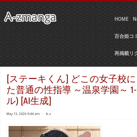
HOME
N
百合姫コミ
再掲載リ
[ステーキくん] どこの女子校
た普通の性指導 ～温泉学園～ 1-
ル) [AI生成]
May 13, 2026 9:44 am
⋅
A-z