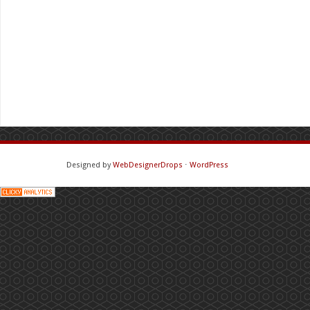
Designed by
WebDesignerDrops
⋅
WordPress