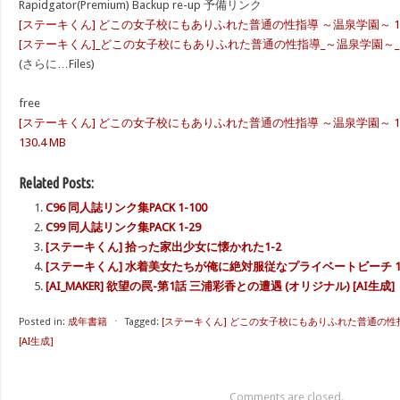
Rapidgator(Premium) Backup re-up 予備リンク
[ステーキくん] どこの女子校にもありふれた普通の性指導 ～温泉学園～ 1-2 
[ステーキくん]_どこの女子校にもありふれた普通の性指導_～温泉学園～_1-2_(
(さらに…Files)
free
[ステーキくん] どこの女子校にもありふれた普通の性指導 ～温泉学園～ 1-2 (オリ
130.4 MB
Related Posts:
C96 同人誌リンク集PACK 1-100
C99 同人誌リンク集PACK 1-29
[ステーキくん] 拾った家出少女に懐かれた1-2
[ステーキくん] 水着美女たちが俺に絶対服従なプライベートビーチ 1
[AI_MAKER] 欲望の罠-第1話 三浦彩香との遭遇 (オリジナル) [AI生成]
Posted in:
成年書籍
⋅
Tagged:
[ステーキくん] どこの女子校にもありふれた普通の性指導
[AI生成]
Comments are closed.