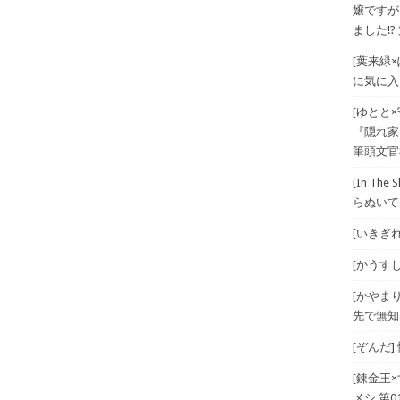
嬢ですが
ました!? 
[葉来緑
に気に入
[ゆとと
『隠れ家
筆頭文官
[In T
らぬいて
[いきぎれ
[かうすしあ
[かやま
先で無知
[ぞんだ
[錬金王
メシ 第01