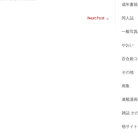
成年書籍
Next Post
→
同人誌
一般写真
やおい
百合姫コ
その他
画集
連載漫画
雑誌 そ
他サイト古