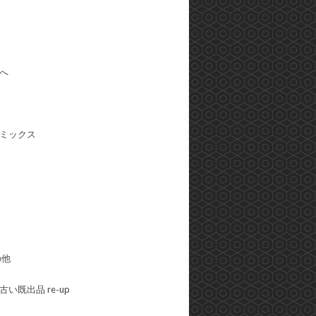
へ
ミックス
の他
い既出品 re-up