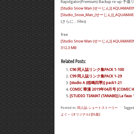
Rapidgator(Premium) Backup re-up 予
[Studio Snow Man (せーじん)] AQU
[Studio_Snow_Man_(せーじん)]_AQU
(さらに…Files)
free
[Studio Snow Man (せーじん)] AQUA
312.3 MB
Related Posts:
C96 同人誌リンク集PACK 1-100
C99 同人誌リンク集PACK 1-29
[studio A (稲鳴四季)] pack1-21
COMIC 華漫 2019年04月号 [COMIC HA
[STUDIO TIAMAT (TANABE)] La faux 
Posted in:
同人誌-ショートストーリー
⋅
Tagged
よぐ～ (オリジナル) [DL版]
C