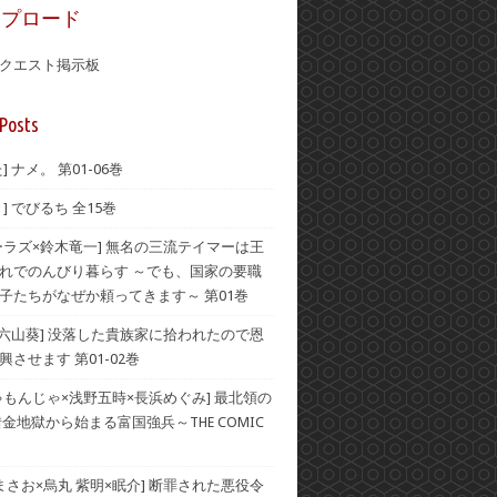
ップロード
クエスト掲示板
Posts
] ナメ。 第01-06巻
] でびるち 全15巻
ーラズ×鈴木竜一] 無名の三流テイマーは王
れでのんびり暮らす ～でも、国家の要職
子たちがなぜか頼ってきます～ 第01巻
×六山葵] 没落した貴族家に拾われたので恩
させます 第01-02巻
ゃもんじゃ×浅野五時×長浜めぐみ] 最北領の
借金地獄から始まる富国強兵～THE COMIC
 まさお×烏丸 紫明×眠介] 断罪された悪役令