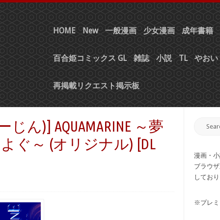
HOME
New
一般漫画
少女漫画
成年書籍
百合姫コミックス GL
雑誌
小説
TL
やおい 
再掲載リクエスト掲示板
 (せーじん)] AQUAMARINE ～夢
～ (オリジナル) [DL
漫画・小
ブラウザ
しており
※プレミ