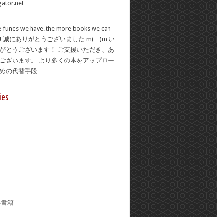
 funds we have, the more books we can
se! 誠にありがとうございました m(_ _)m い
がとうございます！ ご支援いただき、あ
ございます。 より多くの本をアップロー
ための代替手段
ies
年書籍