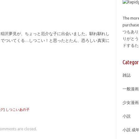
The more
purcha
つもあり
た稲沢夢見が、ちょっと厄介な子に出会いました。馴れ馴れし
りがとう
までついてくる…しつこい！と思ったとたん、恐ろしい真実に
ドする
Categor
雑誌
一般漫画
少女漫画
ググ] しつこいあの子
小説
omments are closed.
小説 成