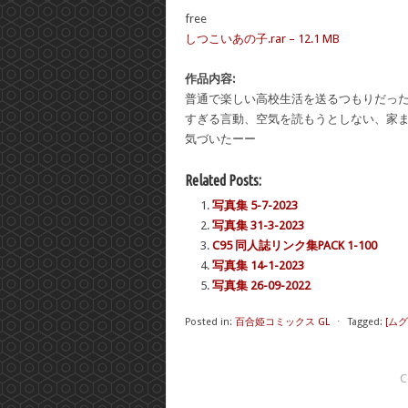
free
しつこいあの子.rar – 12.1 MB
作品内容:
普通で楽しい高校生活を送るつもりだっ
すぎる言動、空気を読もうとしない、家
気づいたーー
Related Posts:
写真集 5-7-2023
写真集 31-3-2023
C95 同人誌リンク集PACK 1-100
写真集 14-1-2023
写真集 26-09-2022
Posted in:
百合姫コミックス GL
⋅
Tagged:
[ム
C