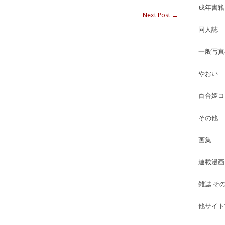
成年書籍
Next Post
→
同人誌
一般写真
やおい
百合姫コ
その他
画集
連載漫画
雑誌 そ
他サイト古