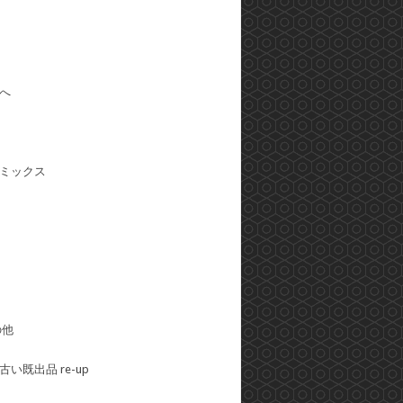
へ
ミックス
の他
い既出品 re-up