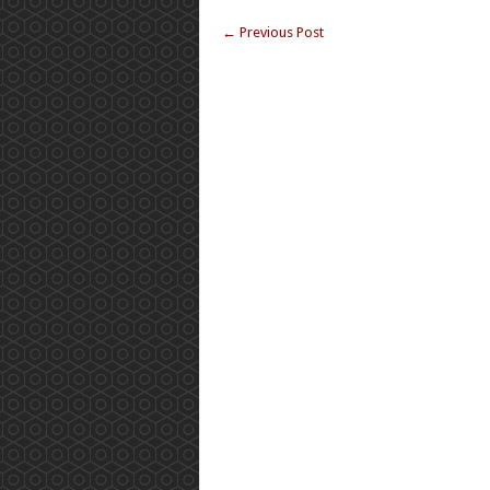
←
Previous Post