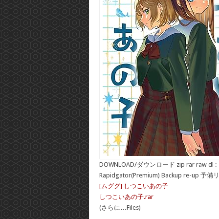
DOWNLOAD/ダウンロード zip rar raw dl :
Rapidgator(Premium) Backup re-up 予
[ムググ] しつこいあの子
しつこいあの子.rar
(さらに…Files)