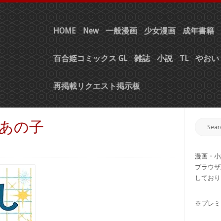
HOME
New
一般漫画
少女漫画
成年書籍
百合姫コミックス GL
雑誌
小説
TL
やおい 
再掲載リクエスト掲示板
いあの子
漫画・小
ブラウザ
しており
※プレミ