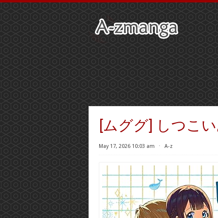
[ムググ] しつこ
May 17, 2026 10:03 am
⋅
A-z