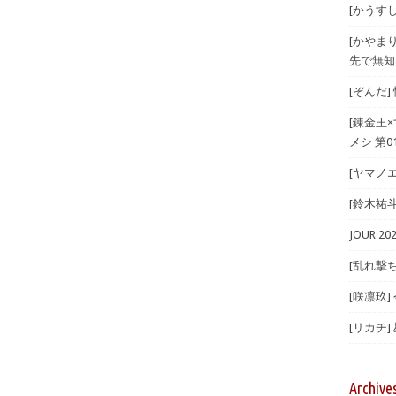
[かうすしあ
[かやま
先で無知
[ぞんだ
[錬金王
メシ 第01
[ヤマノエ
[鈴木祐斗]
JOUR 
[乱れ撃ち
[咲凛玖]
[リカチ]
Archive