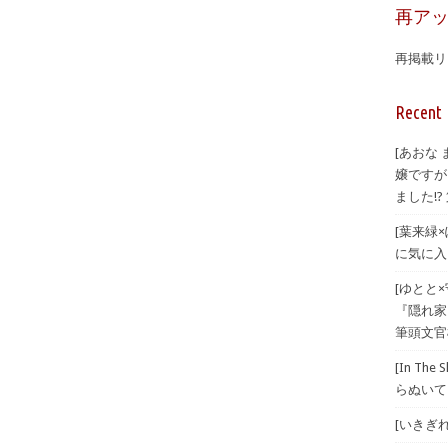
再ア
再掲載リ
Recent 
[あおな
嬢ですが
ました!? 
[葉来緑
に気に入
[ゆとと
『隠れ家
筆頭文官
[In T
らぬいて
[いきぎれ