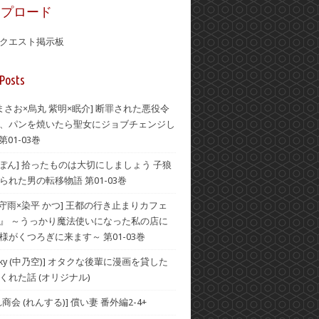
ップロード
クエスト掲示板
Posts
 まさお×烏丸 紫明×眠介] 断罪された悪役令
、パンを焼いたら聖女にジョブチェンジし
第01-03巻
×ぽん] 拾ったものは大切にしましょう 子狼
られた男の転移物語 第01-03巻
×守雨×染平 かつ] 王都の行き止まりカフェ
』 ～うっかり魔法使いになった私の店に
様がくつろぎに来ます～ 第01-03巻
he Sky (中乃空)] オタクな後輩に漫画を貸した
くれた話 (オリジナル)
商会 (れんする)] 償い妻 番外編2-4+