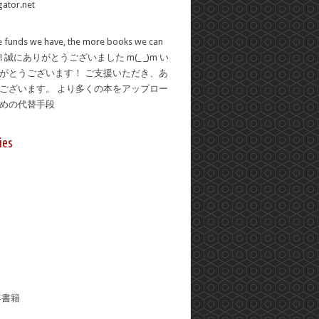
 funds we have, the more books we can
se! 誠にありがとうございました m(_ _)m い
がとうございます！ ご支援いただき、あ
ございます。 より多くの本をアップロー
ための代替手段
ies
年書籍