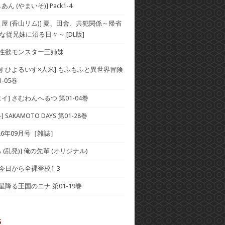
ん (やまいそ)] Pack1-4
り屋 (香山リム)] 夏、田舎、共犯関係～帰省
な従兄妹に沼る日々～ [DL版]
] 性欲モンスター三姉妹
×すひよるいす×人米] もふもふと異世界冒険
-05巻
イ] さむわんへるつ 第01-04巻
 SAKAMOTO DAYS 第01-28巻
2026年09月号［雑誌］
 (乱発)] 俺の先輩 (オリジナル)
 今日から全裸登校1-3
 星降る王国のニナ 第01-19巻
s