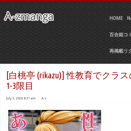
HOME
N
百合姫コミ
再掲載リ
[白桃亭 (rikazu)] 性教育で
1-3限目
July 5, 2026 8:31 am
⋅
A-z