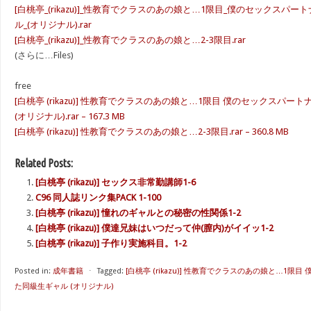
[白桃亭_(rikazu)]_性教育でクラスのあの娘と…1限目_僕のセックス
ル_(オリジナル).rar
[白桃亭_(rikazu)]_性教育でクラスのあの娘と…2-3限目.rar
(さらに…Files)
free
[白桃亭 (rikazu)] 性教育でクラスのあの娘と…1限目 僕のセックスパ
(オリジナル).rar – 167.3 MB
[白桃亭 (rikazu)] 性教育でクラスのあの娘と…2-3限目.rar – 360.8 MB
Related Posts:
[白桃亭 (rikazu)] セックス非常勤講師1-6
C96 同人誌リンク集PACK 1-100
[白桃亭 (rikazu)] 憧れのギャルとの秘密の性関係1-2
[白桃亭 (rikazu)] 僕達兄妹はいつだって仲(膣内)がイイッ1-2
[白桃亭 (rikazu)] 子作り実施科目。1-2
Posted in:
成年書籍
⋅
Tagged:
[白桃亭 (rikazu)] 性教育でクラスのあの娘と…1
た同級生ギャル (オリジナル)