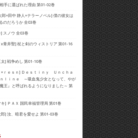
相手に選ばれた理由 第01-02巻
千太郎×田中 静人×テラーノベル] 僕の彼女は
いるのだろうか 全03巻
] スノウ 全03巻
x青井聖] 杖と剣のウィストリア 第01-16
太] 戦争めし 第01-10巻
ト×ｒｅｓｎ] Ｄｅｓｔｉｎｙ Ｕｎｃｈａ
ｎｌｉｎｅ ～吸血鬼少女となって、やが
魔王』と呼ばれるようになりました～ 第
キ] ＰＡＸ 国民幸福管理局 第01巻
郎] 汝、暗君を愛せよ 第01-03巻
s