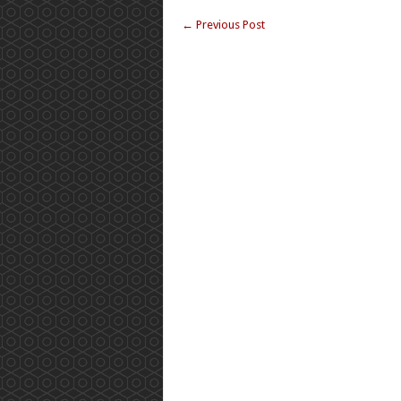
←
Previous Post