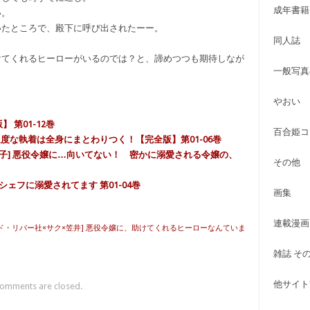
成年書籍
い。
いたところで、殿下に呼び出されたーー。
同人誌
けてくれるヒーローがいるのでは？と、諦めつつも期待しなが
一般写真
やおい
 第01-12巻
百合姫コ
の過度な執着は全身にまとわりつく！【完全版】第01-06巻
う子] 悪役令嬢に…向いてない！ 密かに溺愛される令嬢の、
その他
シェフに溺愛されてます 第01-04巻
画集
連載漫画
ド・リバー社×サク×笠井] 悪役令嬢に、助けてくれるヒーローなんていま
雑誌 そ
他サイト古
omments are closed.