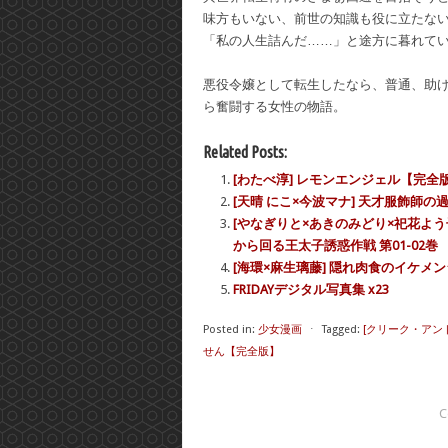
味方もいない、前世の知識も役に立たな
「私の人生詰んだ……」と途方に暮れて
悪役令嬢として転生したなら、普通、助
ら奮闘する女性の物語。
Related Posts:
[わたべ淳] レモンエンジェル【完全版】
[天晴 にこ×今波マナ] 天才服飾師
[やなぎりと×あきのみどり×祀花よ
から回る王太子誘惑作戦 第01-02巻
[海環×麻生璃藤] 隠れ肉食のイケメン
FRIDAYデジタル写真集 x23
Posted in:
少女漫画
⋅
Tagged:
[クリーク・アン
せん【完全版】
C