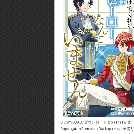
DOWNLOAD/ダウンロード zip rar raw dl :
Rapidgator(Premium) Backup re-up 予