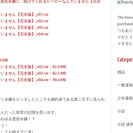
] 悪役令嬢に、助けてくれるヒーローなんていません【完全
せん【完全版】_v01.rar
The more
せん【完全版】_v02.rar
purcha
せん【完全版】_v03.rar
つもあり
せん【完全版】_v04.rar
りがとう
ドする
Categor
.5 MB
完全版】_v02.rar – 82.0 MB
雑誌
完全版】_v03.rar – 82.3 MB
完全版】_v04.rar – 90.4 MB
一般漫画
少女漫画
づく令嬢をビンタしたところを婚約者である第二王子に見られ
小説
本人だった前世の記憶を思い出す。
いわゆる悪役令嬢！？
小説 成
まう！
としても時すでに遅し。