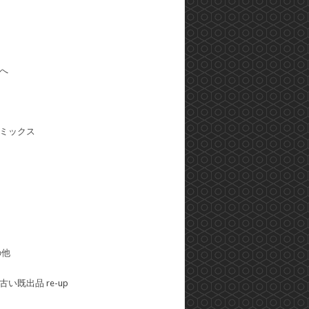
へ
ミックス
の他
い既出品 re-up