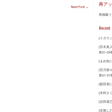
再ア
Next Post
→
再掲載リ
Recent 
[スガラジ
[宮木真
第01-09
[まめ魚]
[宮月新
第01-07
[新田章]
[木村さ
[吉田基已
[名無し