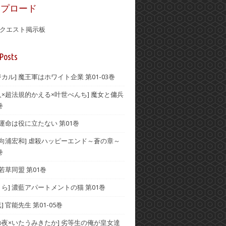
ップロード
クエスト掲示板
Posts
カル] 魔王軍はホワイト企業 第01-03巻
人×超法規的かえる×叶世べんち] 魔女と傭兵
巻
 運命は役に立たない 第01巻
×向浦宏和] 虐殺ハッピーエンド～蒼の章～
巻
 若草同盟 第01巻
くら] 濃藍アパートメントの猫 第01巻
] 官能先生 第01-05巻
の夜×いたうみきたか] 劣等生の俺が皇女達