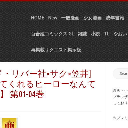
HOME
New
一般漫画
少女漫画
成年書籍
百合姫コミックス GL
雑誌
小説
TL
やおい 
再掲載リクエスト掲示板
・リバー社×サク×笠井]
てくれるヒーローなんて
漫画・小
第01-04巻
ブラウザ
しており
※プレミ