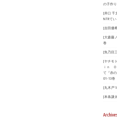
の子作り
[井口 
NTRて
[吉田優希
[大森藤ノ
巻
[魚乃目三
[ヤチモ
ｉｎ Ｏ
て『赤の
01-13巻
[丸木戸マ
[本条謙太
Archive