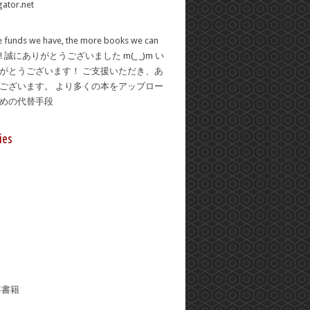
 funds we have, the more books we can
se! 誠にありがとうございました m(_ _)m い
がとうございます！ ご支援いただき、あ
ございます。 より多くの本をアップロー
ための代替手段
ies
年書籍