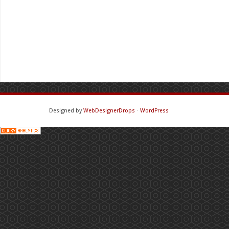
Designed by
WebDesignerDrops
⋅
WordPress