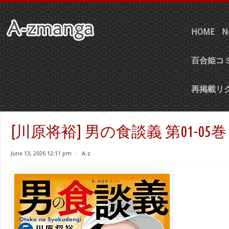
HOME
N
百合姫コミ
再掲載リ
[川原将裕] 男の食談義 第01-05巻
June 13, 2026 12:11 pm
⋅
A-z