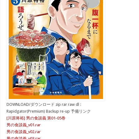
DOWNLOAD/ダウンロード zip rar raw dl :
Rapidgator(Premium) Backup re-up 予備リンク
[川原将裕] 男の食談義 第01-05巻
男の食談義_v01.rar
男の食談義_v02.rar
男の食談義_v03.rar