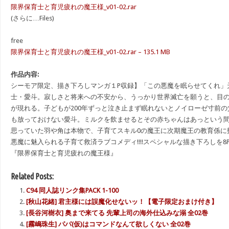
限界保育士と育児疲れの魔王様_v01-02.rar
(さらに…Files)
free
限界保育士と育児疲れの魔王様_v01-02.rar – 135.1 MB
作品内容:
シーモア限定、描き下ろしマンガ１P収録】「この悪魔を眠らせてくれ」
士・愛斗。寂しさと将来への不安から、うっかり世界滅亡を願うと、目
が現れる。子どもが200年ずっと泣き止まず眠れないとノイローゼ寸前
も放っておけない愛斗。ミルクを飲ませるとその赤ちゃんはあっという
思っていた羽や角は本物で、子育てスキル0の魔王に次期魔王の教育係に指
悪魔に魅入られる子育て救済ラブコメディ!!!!スペシャルな描き下ろしを8
『限界保育士と育児疲れの魔王様』
Related Posts:
C94 同人誌リンク集PACK 1-100
[秋山花緒] 君主様には誤魔化せないッ！【電子限定おまけ付き】
[長谷河樹衣] 奥まで来てる 先輩上司の海外仕込みな溺 全02巻
[霧嶋珠生] パパ(仮)はコマンドなんて欲しくない 全02巻