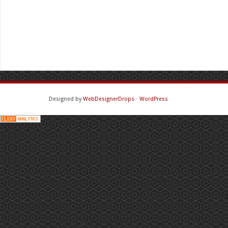
Designed by
WebDesignerDrops
⋅
WordPress