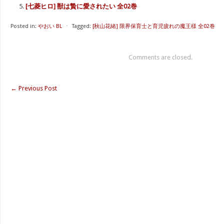
[七菱ヒロ] 獣は贄に愛されたい 全02巻
Posted in:
やおい BL
⋅
Tagged:
[秋山花緒] 限界保育士と育児疲れの魔王様 全02巻
Comments are closed.
←
Previous Post