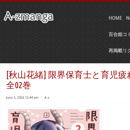
HOME
N
百合姫コミ
再掲載リ
[秋山花緒] 限界保育士と育児
全02巻
June 3, 2026 12:44 am
⋅
A-z