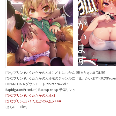
[ひなプリン (いくたたかのん)] こどもにちかん (東方Project) [DL版]
[ひなプリン (いくたたかのん)] 俺のジャンルに「狐」がいます (東方Project)
DOWNLOAD/ダウンロード zip rar raw dl :
Rapidgator(Premium) Backup re-up 予備リンク
[ひなプリン (いくたたかのん)] x2
[ひなプリン_(いくたたかのん)]_x2.rar
(さらに…Files)