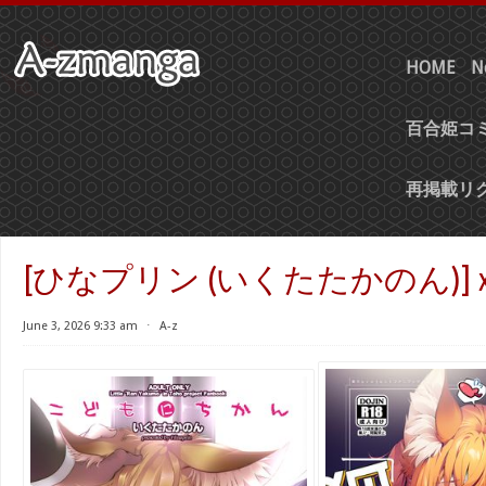
HOME
N
百合姫コミ
再掲載リ
[ひなプリン (いくたたかのん)] x
June 3, 2026 9:33 am
⋅
A-z