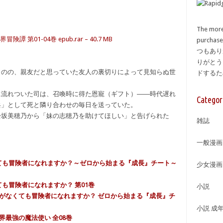
The more
01-04巻 epub.rar – 40.7 MB
purcha
つもあり
りがとう
ものの、親友だと思っていた友人の裏切りによって見知らぬ世
ドする
に流れついた司は、召喚時に得た恩寵（ギフト）――時代遅れ
Categor
兵」として死と隣り合わせの毎日を送っていた。
松坂美穂乃から「妹の志穂乃を助けてほしい」と告げられた
雑誌
一般漫画
くても冒険者になれますか？～ゼロから始まる『成長』チート～
少女漫画
ても冒険者になれますか？ 第01巻
小説
ト〉がなくても冒険者になれますか？ ゼロから始まる『成長』チ
小説 成
界最強の魔法使い 全08巻