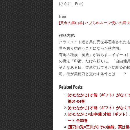
(さらに…Files)
free
[黄金の黒山羊] ハブられルーン使いの異世界冒険譚 第
作品内容:
クラスメイト達と共に異世界召喚された
界を独り彷徨うことになった秋光司。
有角の種族「魔族」が暮らすエイギーユ
の魔法「印術」だけを頼りに、「自由傭
そんなある日、突然訪ねてきた幼馴染の
司。彼が美穂乃と交わす条件とは――？
Related Posts:
[かたなかじ] 才能〈ギフト〉がな
第01-04巻
[かたなかじ] 才能〈ギフト〉がなく
[かたなかじ×山中樹] 才能〈ギフ
ート 全05巻
[蒼乃白兎×三川彡] その無能、実は世