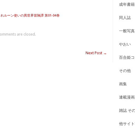
成年書籍
られルーン使いの異世界冒険譚 第01-04巻
同人誌
一般写真
omments are closed.
やおい
Next Post
→
百合姫コ
その他
画集
連載漫画
雑誌 そ
他サイト古