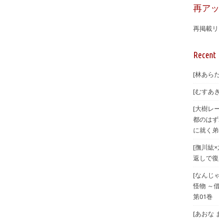
再ア
再掲載リ
Recent 
[林あらた
[むすあき
[大樹レ
都のはず
に就く弟
[撫川紘
返しで復興
[なんじ
怪物 ～
第01巻
[あおな