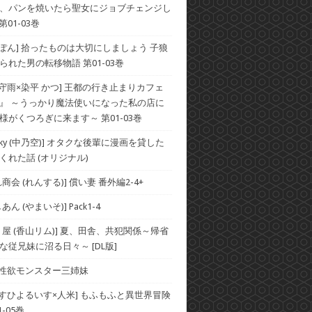
、パンを焼いたら聖女にジョブチェンジし
第01-03巻
×ぽん] 拾ったものは大切にしましょう 子狼
られた男の転移物語 第01-03巻
×守雨×染平 かつ] 王都の行き止まりカフェ
』 ～うっかり魔法使いになった私の店に
様がくつろぎに来ます～ 第01-03巻
he Sky (中乃空)] オタクな後輩に漫画を貸した
くれた話 (オリジナル)
商会 (れんする)] 償い妻 番外編2-4+
ん (やまいそ)] Pack1-4
り屋 (香山リム)] 夏、田舎、共犯関係～帰省
な従兄妹に沼る日々～ [DL版]
] 性欲モンスター三姉妹
×すひよるいす×人米] もふもふと異世界冒険
-05巻