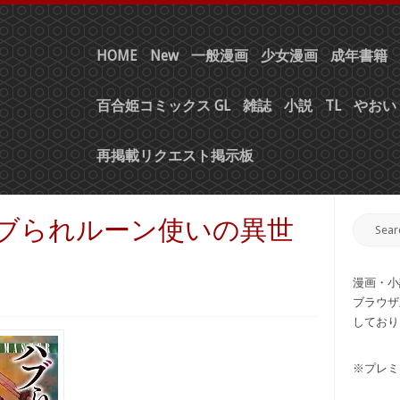
HOME
New
一般漫画
少女漫画
成年書籍
百合姫コミックス GL
雑誌
小説
TL
やおい 
再掲載リクエスト掲示板
 ハブられルーン使いの異世
巻
漫画・小
ブラウザ
しており
※プレミ