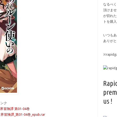
なるべく
頂けませ
が切れた
トを購入
いつもあ
ありがと
※rapi
Rapi
prem
us !
備リンク
冒険譚 第01-04巻
譚_第01-04巻_epub.rar