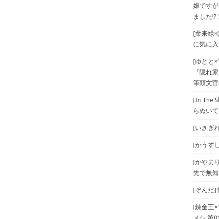
嬢ですが
ました!? 
[葉来緑
に気に入
[ゆとと
『隠れ家
筆頭文官
[In T
らぬいて
[いきぎれ
[かうすしあ
[かやま
先で無知
[ぞんだ
[錬金王
メシ 第01