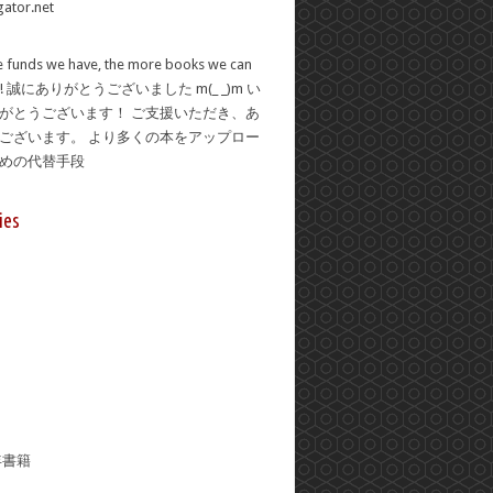
 funds we have, the more books we can
se! 誠にありがとうございました m(_ _)m い
がとうございます！ ご支援いただき、あ
ございます。 より多くの本をアップロー
ための代替手段
ies
年書籍