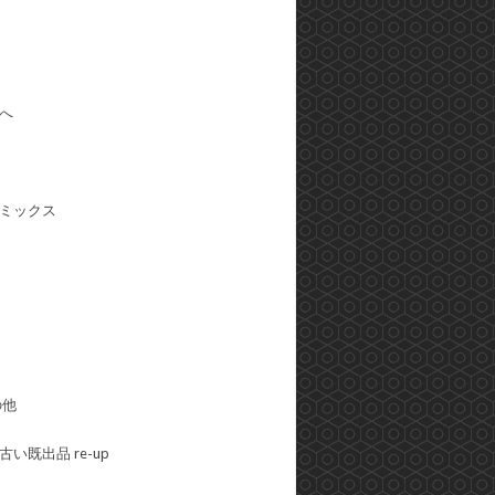
へ
ミックス
の他
い既出品 re-up