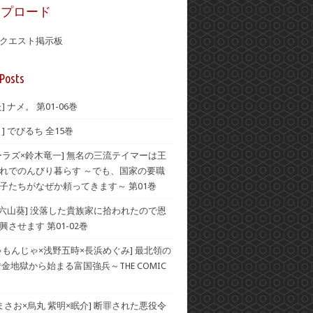
ップロード
クエスト掲示板
Posts
] ナメ。 第01-06巻
] でびるち 全15巻
ーラズ×鈴木竜一] 無名の三流テイマーは王
れでのんびり暮らす ～でも、国家の要職
子たちがなぜか頼ってきます～ 第01巻
×六山葵] 没落した貴族家に拾われたので恩
させます 第01-02巻
ゃもんじゃ×浅野五時×長浜めぐみ] 最北領の
借金地獄から始まる富国強兵～THE COMIC
 まさお×烏丸 紫明×眠介] 断罪された悪役令