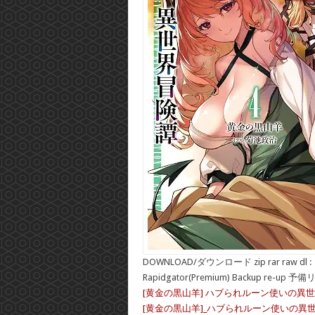
DOWNLOAD/ダウンロード zip rar raw dl :
Rapidgator(Premium) Backup re-up 予
[黄金の黒山羊] ハブられルーン使いの異世界
[黄金の黒山羊]_ハブられルーン使いの異世界冒険