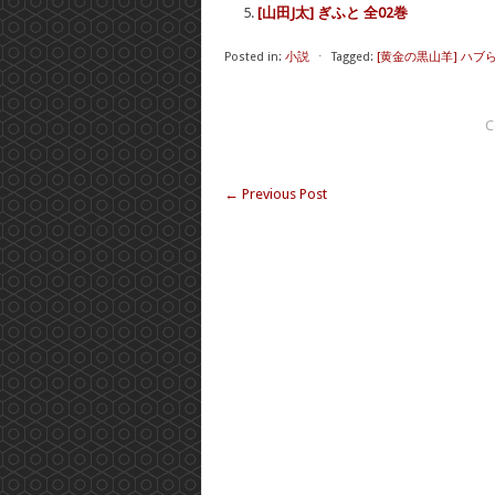
[山田J太] ぎふと 全02巻
Posted in:
小説
⋅
Tagged:
[黄金の黒山羊] ハブ
C
←
Previous Post