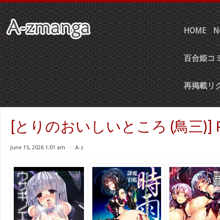
HOME
N
百合姫コミ
再掲載リ
[とりのおいしいところ (鳥三)] Pac
June 15, 2026 1:01 am
⋅
A-z