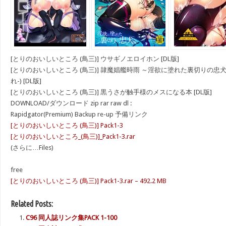
[とりのおいしいところ (鳥三)] ウサギノエロイホン [DL版]
[とりのおいしいところ (鳥三)] 隷魔娼艦時雨 ～淫欲に塗れた裏切りの忠犬
れ-) [DL版]
[とりのおいしいところ (鳥三)] 黒うさが触手様のメスになる本 [DL版]
DOWNLOAD/ダウンロード zip rar raw dl :
Rapidgator(Premium) Backup re-up 予備リンク
[とりのおいしいところ (鳥三)] Pack1-3
[とりのおいしいところ_(鳥三)]_Pack1-3.rar
(さらに…Files)
free
[とりのおいしいところ (鳥三)] Pack1-3.rar – 492.2 MB
Related Posts:
C96 同人誌リンク集PACK 1-100