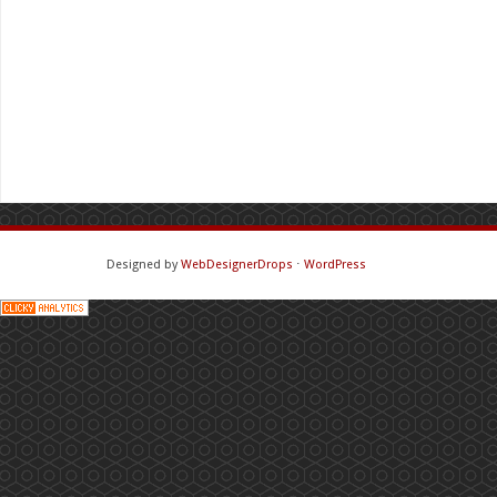
Designed by
WebDesignerDrops
⋅
WordPress