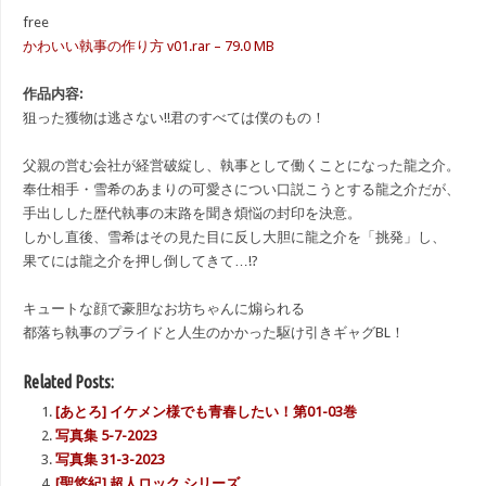
free
かわいい執事の作り方 v01.rar – 79.0 MB
作品内容:
狙った獲物は逃さない!!君のすべては僕のもの！
父親の営む会社が経営破綻し、執事として働くことになった龍之介。
奉仕相手・雪希のあまりの可愛さについ口説こうとする龍之介だが、
手出しした歴代執事の末路を聞き煩悩の封印を決意。
しかし直後、雪希はその見た目に反し大胆に龍之介を「挑発」し、
果てには龍之介を押し倒してきて…!?
キュートな顔で豪胆なお坊ちゃんに煽られる
都落ち執事のプライドと人生のかかった駆け引きギャグBL！
Related Posts:
[あとろ] イケメン様でも青春したい！第01-03巻
写真集 5-7-2023
写真集 31-3-2023
[聖悠紀] 超人ロック シリーズ