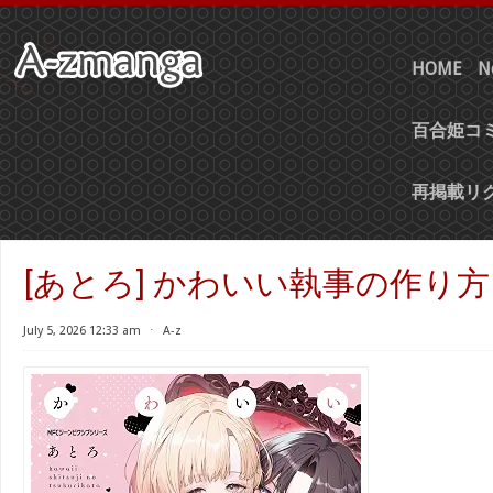
HOME
N
百合姫コミ
再掲載リ
[あとろ] かわいい執事の作り方 
July 5, 2026 12:33 am
⋅
A-z