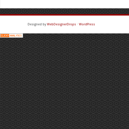
Designed by
WebDesignerDrops
⋅
WordPress