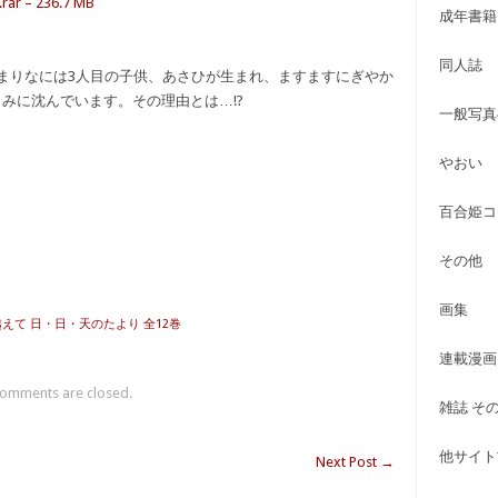
– 236.7 MB
成年書籍
同人誌
まりなには3人目の子供、あさひが生まれ、ますますにぎやか
みに沈んでいます。その理由とは…!?
一般写真
やおい
百合姫コ
その他
画集
越えて 日・日・天のたより 全12巻
連載漫画
omments are closed.
雑誌 そ
他サイト古
Next Post
→