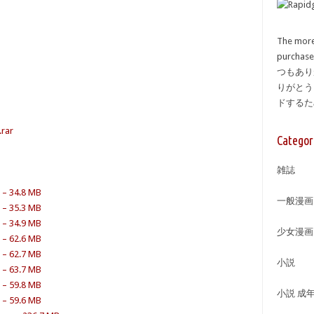
The more
purcha
つもあり
りがとう
ドする
ar
Categor
雑誌
34.8 MB
一般漫画
35.3 MB
34.9 MB
少女漫画
62.6 MB
62.7 MB
小説
63.7 MB
59.8 MB
小説 成
59.6 MB