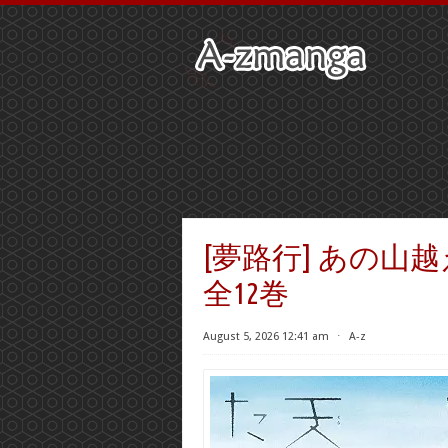
[夢路行] あの山
全12巻
August 5, 2026 12:41 am
⋅
A-z