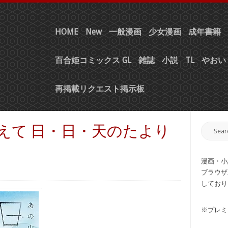
HOME
New
一般漫画
少女漫画
成年書籍
百合姫コミックス GL
雑誌
小説
TL
やおい 
再掲載リクエスト掲示板
越えて 日・日・天のたより
漫画・小
ブラウザ
しており
※プレミ