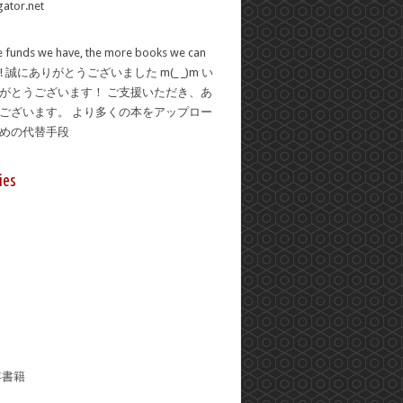
 funds we have, the more books we can
se! 誠にありがとうございました m(_ _)m い
がとうございます！ ご支援いただき、あ
ございます。 より多くの本をアップロー
ための代替手段
ies
年書籍