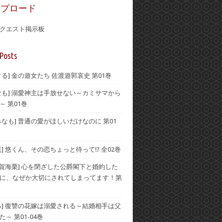
ップロード
クエスト掲示板
Posts
ぐる] 金の遊女たち 佐渡遊郭哀史 第01巻
なも] 溺愛神主は手放せない～カミサマから
～ 第01巻
みなも] 普通の愛がほしいだけなのに 第01
晃] 悠くん、その恋ちょっと待って!? 全02巻
伊賀海栗] 心を閉ざした公爵閣下と婚約した
に、なぜか大切にされてしまってます！第
る] 復讐の花嫁は溺愛される～結婚相手は父
～ 第01-04巻