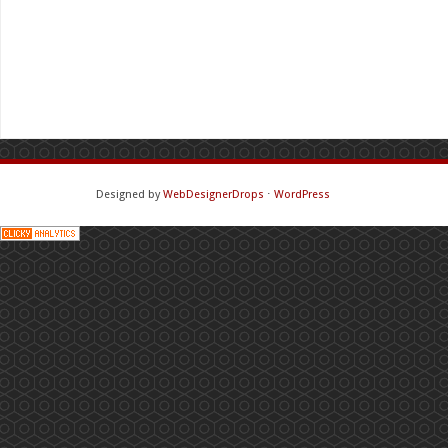
Designed by
WebDesignerDrops
⋅
WordPress