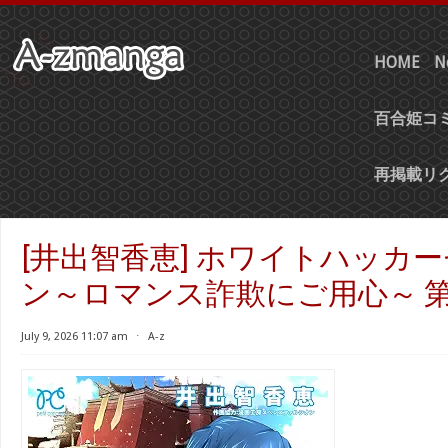
HOME
N
百合姫コミ
再掲載リ
[井出智香恵] ホワイトハッカ
ン～ロマンス詐欺にご用心～ 第01
July 9, 2026 11:07 am
⋅
A-z