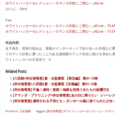
ホワイトハッカーセレクション～ロマンス詐欺にご用心～_v02.rar
(さらに…Files)
free
ホワイトハッカーセレクション～ロマンス詐欺にご用心～_v01.rar – 75.4 
ホワイトハッカーセレクション～ロマンス詐欺にご用心～_v02.rar – 77.5 
作品内容:
女子高生・美宙の悩みは、母親がインターネットで知り合った外国人に夢
てロマンス詐欺に遭ったことのある漫画家のアンナ先生に助けを求めた
ワイトハッカーの天花寺で…!?
Related Posts:
[八田朗×井出智香恵] 新・女監察医 【東京編】 第01-15巻
[井出智香恵×八田朗] 新・女監察医【京都編】 第01-12巻
[井出智香恵] 不倫！虐待！貧困！地獄を彷徨う女たちの波瀾万丈
[アマンダ・ブラウニング×井出智香恵] あの日に帰りたい （ハーレ
[井出智香恵] 虐待される子供たち～ダンボール箱に捨てられた少女～1
Posted in:
少女漫画
⋅
Tagged:
[井出智香恵] ホワイトハッカーセレクション～ロマ