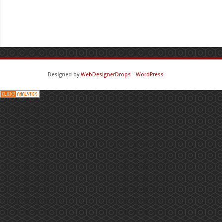
Designed by
WebDesignerDrops
⋅
WordPress