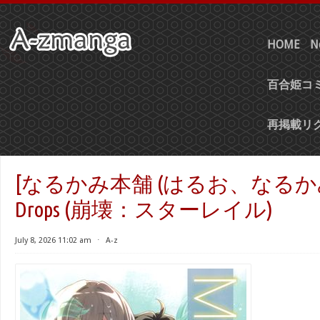
HOME
N
百合姫コミ
再掲載リ
[なるかみ本舗 (はるお、なるかみ)
Drops (崩壊：スターレイル)
July 8, 2026 11:02 am
⋅
A-z