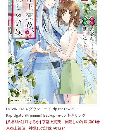
DOWNLOAD/ダウンロード zip rar raw dl :
Rapidgator(Premium) Backup re-up 予備リンク
[八谷紬×餅月はるか] 京都上賀茂、神隠しの許嫁 第01巻
京都上賀茂、神隠しの許嫁_v01.rar