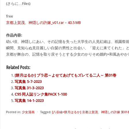
(さらに…Files)
free
京都上賀茂、神隠しの許嫁_v01.rar – 40.5 MB
作品内容:
幼い頃、神隠しにあい、その記憶を失った大学生の人見紅緒は、祇園祭
瞬間、見知らぬ見目麗しい白髪の男性と出会い、「迎えに来てくれた」
京都が舞台の、記憶を取り戻そうとする少女のかりそめ婚約×和風あやか
Related Posts:
[餅月はるか] ブラ恋～よせてあげてもズレてる二人～ 第01巻
写真集 5-7-2023
写真集 31-3-2023
C95 同人誌リンク集PACK 1-100
写真集 14-1-2023
Posted in:
少女漫画
⋅
Tagged:
[八谷紬×餅月はるか] 京都上賀茂、神隠しの許嫁 第01