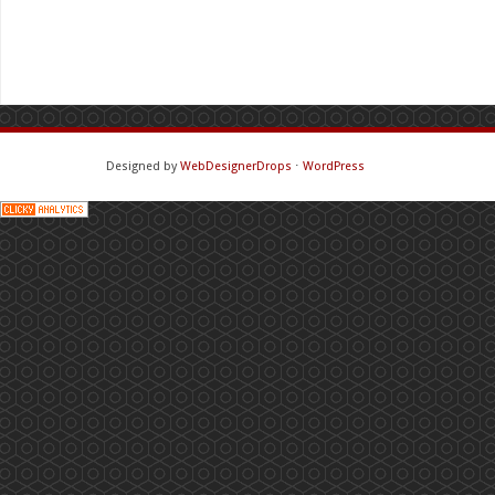
Designed by
WebDesignerDrops
⋅
WordPress