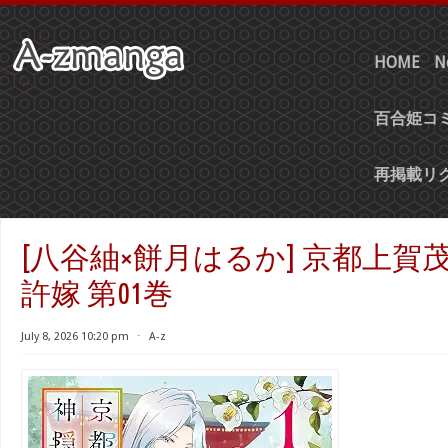
HOME
N
百合姫コミ
再掲載リ
[八谷紬×餅月はるか] 京都上賀
許嫁 第01巻
July 8, 2026 10:20 pm
⋅
A-z