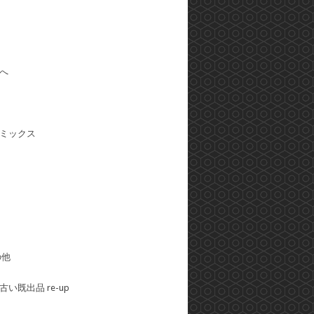
へ
ミックス
の他
い既出品 re-up