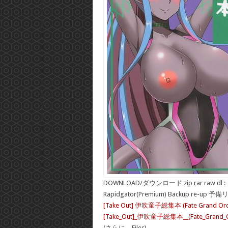
DOWNLOAD/ダウンロード zip rar raw dl :
Rapidgator(Premium) Backup re-up 予
[Take Out] 伊吹童子総集本 (Fate Grand Ord
[Take_Out]_伊吹童子総集本__(Fate_Grand_Or
(さらに…Files)