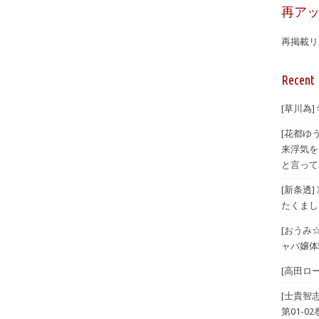
再ア
再掲載リ
Recent 
[草川為]
[花都ゆ
来浮気を
と言ってみ
[新条透
たくまし
[おうみ
ャバ嬢体験
[高田ロー
[士貴智
第01-02