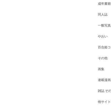
成年書籍
同人誌
一般写真
やおい
百合姫コ
その他
画集
連載漫画
雑誌 そ
他サイト古