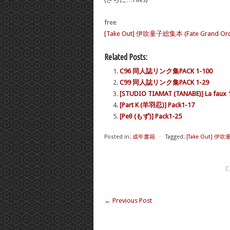
free
[Take Out] 伊吹童子総集本 (Fate Grand Order
Related Posts:
C96 同人誌リンク集PACK 1-100
C99 同人誌リンク集PACK 1-29
[STUDIO TIAMAT (TANABE)] La faux 
[Part K (羊羽忍)] Pack1-17
[Peθ (もず)] Pack1-25
Posted in:
成年書籍
⋅
Tagged:
[Take Out] 伊吹
C
←
Previous Post