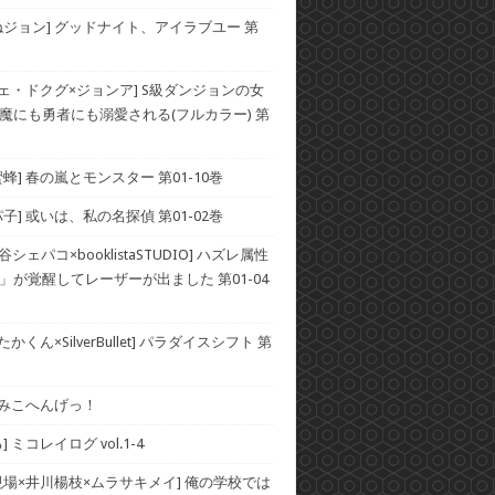
ねジョン] グッドナイト、アイラブユー 第
チェ・ドクグ×ジョンア] S級ダンジョンの女
魔にも勇者にも溺愛される(フルカラー) 第
蜂] 春の嵐とモンスター 第01-10巻
子] 或いは、私の名探偵 第01-02巻
谷シェパコ×booklistaSTUDIO] ハズレ属性
」が覚醒してレーザーが出ました 第01-04
かくん×SilverBullet] パラダイスシフト 第
] みこへんげっ！
 ミコレイログ vol.1-4
現場×井川楊枝×ムラサキメイ] 俺の学校では