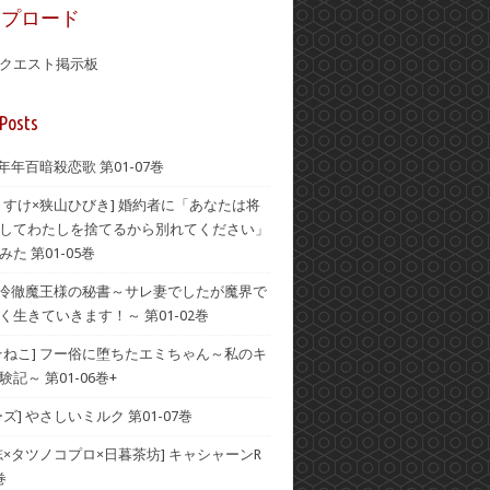
ップロード
クエスト掲示板
Posts
 年年百暗殺恋歌 第01-07巻
うすけ×狭山ひびき] 婚約者に「あなたは将
してわたしを捨てるから別れてください」
た 第01-05巻
] 冷徹魔王様の秘書～サレ妻でしたが魔界で
く生きていきます！～ 第01-02巻
☆ねこ] フー俗に堕ちたエミちゃん～私のキ
記～ 第01-06巻+
ズ] やさしいミルク 第01-07巻
志×タツノコプロ×日暮茶坊] キャシャーンR
巻