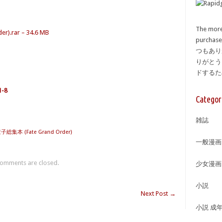
The more
).rar – 34.6 MB
purcha
つもあり
りがとう
ドする
1-8
Categor
雑誌
童子総集本 (Fate Grand Order)
一般漫画
omments are closed.
少女漫画
小説
Next Post
→
小説 成