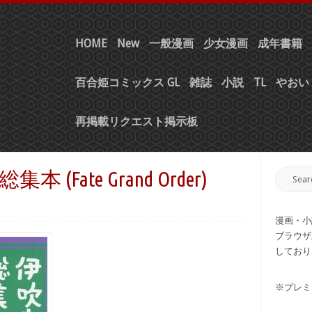
HOME
New
一般漫画
少女漫画
成年書籍
百合姫コミックス GL
雑誌
小説
TL
やおい 
再掲載リクエスト掲示板
集本 (Fate Grand Order)
漫画・小
ブラウザ
しており
※プレミ