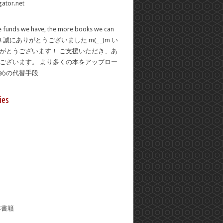
 funds we have, the more books we can
se! 誠にありがとうございました m(_ _)m い
がとうございます！ ご支援いただき、あ
ございます。 より多くの本をアップロー
ための代替手段
ies
年書籍