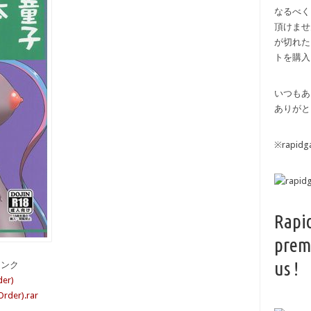
なるべく
頂けませ
が切れた
トを購入
いつもあ
ありがと
※rapi
Rapi
prem
us !
備リンク
er)
der).rar