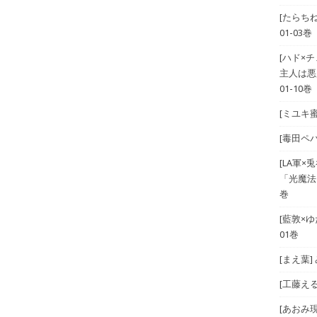
[たらち
01-03巻
[ハド×
主人は悪
01-10巻
[ミユキ蜜
[毒田ペパ
[LA軍×兎
「光魔法
巻
[藍敦×ゆた
01巻
[まえ葉
[工藤える]
[あおみ