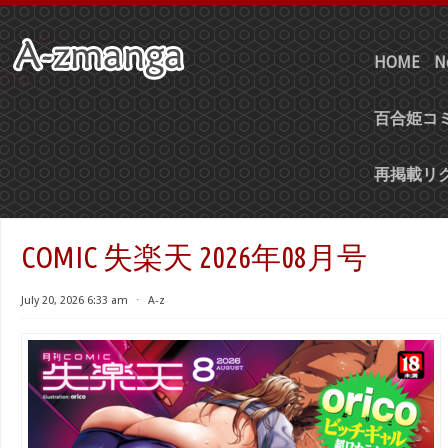
HOME
N
百合姫コミ
再掲載リ
COMIC 失楽天 2026年08月号
July 20, 2026 6:33 am
⋅
A-z