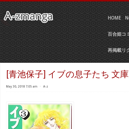
HOME
N
百合姫コミ
再掲載リ
[青池保子] イブの息子たち 文庫
May 30, 2018 7:05 am
⋅
A-z