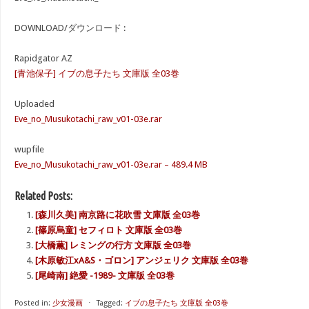
DOWNLOAD/ダウンロード :
Rapidgator AZ
[青池保子] イブの息子たち 文庫版 全03巻
Uploaded
Eve_no_Musukotachi_raw_v01-03e.rar
wupfile
Eve_no_Musukotachi_raw_v01-03e.rar – 489.4 MB
Related Posts:
[森川久美] 南京路に花吹雪 文庫版 全03巻
[篠原烏童] セフィロト 文庫版 全03巻
[大橋薫] レミングの行方 文庫版 全03巻
[木原敏江xA&S・ゴロン] アンジェリク 文庫版 全03巻
[尾崎南] 絶愛 -1989- 文庫版 全03巻
Posted in:
少女漫画
⋅
Tagged:
イブの息子たち 文庫版 全03巻