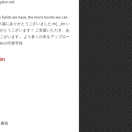
 funds we have, the more books we can
se! 誠にありがとうございました m(_ _)m い
がとうございます！ ご支援いただき、あ
ございます。 より多くの本をアップロー
ための代替手段
ies
年書籍