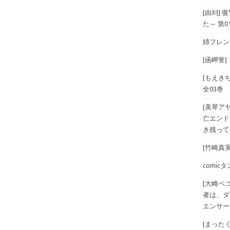
[由刈]
た～ 第0
姉フレンド
[函岬誉]
[もえき
全03巻
[美琴ア
亡エンド
き残ってや
[竹崎真実
comicタン
[大崎ペ
者は、ダ
エンサー
[まったく