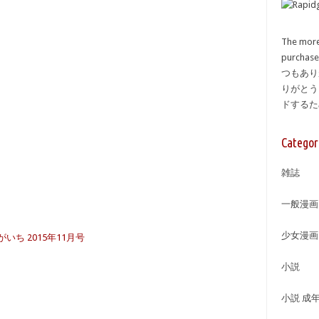
The more
purcha
つもあり
りがとう
ドする
Categor
雑誌
一般漫画
少女漫画
がいち 2015年11月号
小説
小説 成