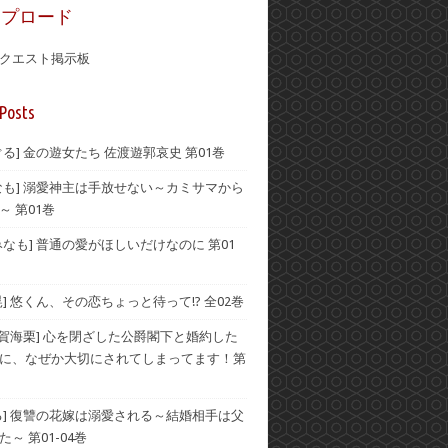
ップロード
クエスト掲示板
Posts
ぐる] 金の遊女たち 佐渡遊郭哀史 第01巻
なも] 溺愛神主は手放せない～カミサマから
～ 第01巻
みなも] 普通の愛がほしいだけなのに 第01
晃] 悠くん、その恋ちょっと待って!? 全02巻
伊賀海栗] 心を閉ざした公爵閣下と婚約した
に、なぜか大切にされてしまってます！第
る] 復讐の花嫁は溺愛される～結婚相手は父
～ 第01-04巻