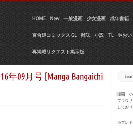
HOME
New
一般漫画
少女漫画
成年書籍
百合姫コミックス GL
雑誌
小説
TL
やおい 
再掲載リクエスト掲示板
9月号 [Manga Bangaichi
漫画・小
ブラウザ
しており
※プレミ