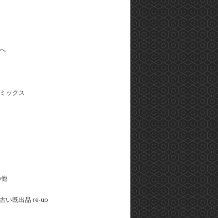
へ
ミックス
の他
い既出品 re-up