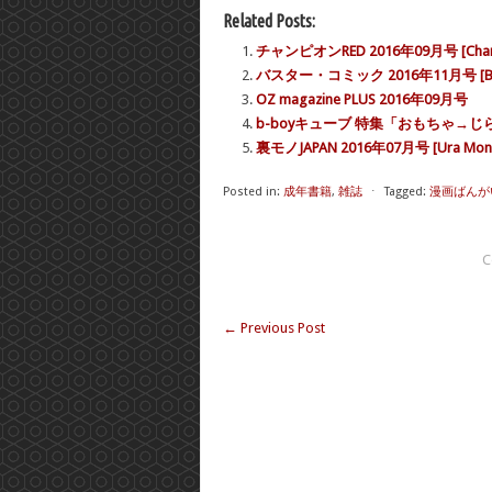
Related Posts:
チャンピオンRED 2016年09月号 [Champi
バスター・コミック 2016年11月号 [BUST
OZ magazine PLUS 2016年09月号
b-boyキューブ 特集「おもちゃ→じら
裏モノJAPAN 2016年07月号 [Ura Mono 
Posted in:
成年書籍
,
雑誌
⋅
Tagged:
漫画ばんがいち 
C
←
Previous Post