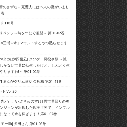
 復讐のきずな～完璧夫には５人の妻がいまし
1巻
 118号
 リベンジ～時をつむぐ復讐～ 第01-02巻
ち×三浦マキ] マウントするやつ黙らせます
ヤ×タカば×四葉凪] クソゲー悪役令嬢 ～滅
しかない世界に転生したけど、しぶとく生
りますわ!～ 第01-02巻
] まんがグリム童話 金瓶梅 第01-41巻
ト Vol.80
コ丸×Ｙ．Ａ×ぷきゅのすけ] 異世界帰りの勇
ンジョンが出現した現実世界で、インフル
になって金を稼ぎます！第01-07巻
モー助] 犬田さん 第01-03巻