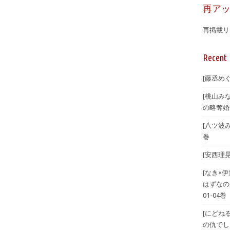
再ア
再掲載リ
Recent 
[藤丞め
[桃山み
の略奪婚
[八ツ波
巻
[安西理
[なき×
はずなの
01-04巻
[にどね
の仇でした