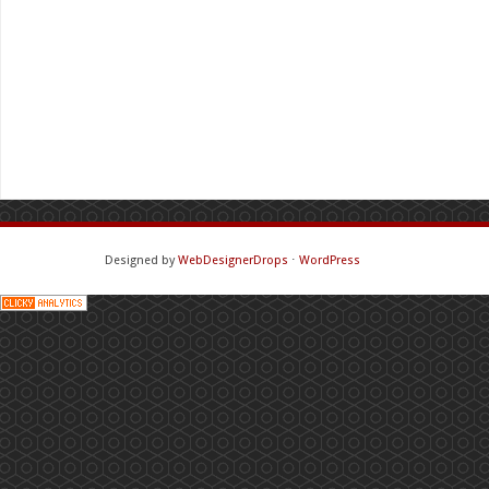
Designed by
WebDesignerDrops
⋅
WordPress