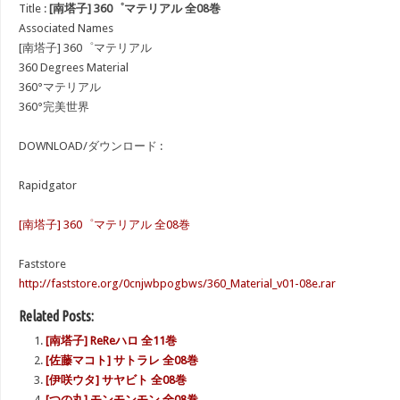
Title :
[南塔子] 360゜マテリアル 全08巻
Associated Names
[南塔子] 360゜マテリアル
360 Degrees Material
360°マテリアル
360°完美世界
DOWNLOAD/ダウンロード :
Rapidgator
[南塔子] 360゜マテリアル 全08巻
Faststore
http://faststore.org/0cnjwbpogbws/360_Material_v01-08e.rar
Related Posts:
[南塔子] ReReハロ 全11巻
[佐藤マコト] サトラレ 全08巻
[伊咲ウタ] サヤビト 全08巻
[つの丸] モンモンモン 全08巻