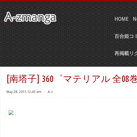
HOME
N
百合姫コミ
再掲載リ
[南塔子] 360゜マテリアル 全08
May 28, 2015 12:43 am
⋅
A-z