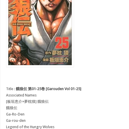
Title :
餓狼伝 第01-25巻 [Garouden Vol 01-25]
Associated Names
[板垣恵介×夢枕獏] 餓狼伝
餓狼伝
Ga-Ro-Den
Ga-rou-den
Legend of the Hungry Wolves