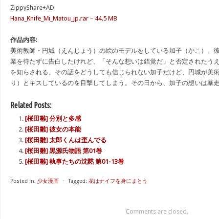
ZippyShare+AD
Hana_Knife_Mi_Matou_jp.rar – 44.5 MB
作品内容:
美術教師・円城（えんじょう）の絵のモデルをしている加子（かこ）。
業を待たずに告白したけれど、「そんな想いは錯覚だ」と否定されたう
を知らされる。その話をどうしても信じられない加子だけど、円城が美
り）とキスしているのを目撃してしまう。その日から、加子の想いは暴
Related Posts:
[桜田雛] 分別と多感
[桜田雛] 彼女の本能
[桜田雛] 太郎くんは歪んでる
[桜田雛] 黒源氏物語 第01巻
[桜田雛] 執事たちの沈黙 第01-13巻
Posted in:
少女漫画
⋅
Tagged:
花はナイフを身にまとう
Comments are closed.