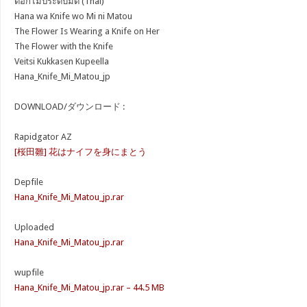
ดอกไม้ประดับมีด (Thai)
Hana wa Knife wo Mi ni Matou
The Flower Is Wearing a Knife on Her
The Flower with the Knife
Veitsi Kukkasen Kupeella
Hana_Knife_Mi_Matou_jp
DOWNLOAD/ダウンロード :
Rapidgator AZ
[桜田雛] 花はナイフを身にまとう
Depfile
Hana_Knife_Mi_Matou_jp.rar
Uploaded
Hana_Knife_Mi_Matou_jp.rar
wupfile
Hana_Knife_Mi_Matou_jp.rar – 44.5 MB