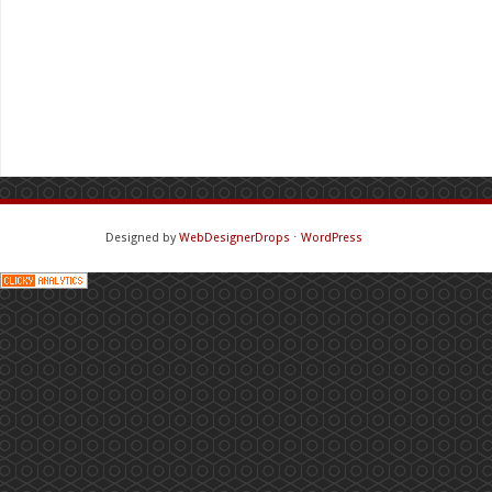
Designed by
WebDesignerDrops
⋅
WordPress