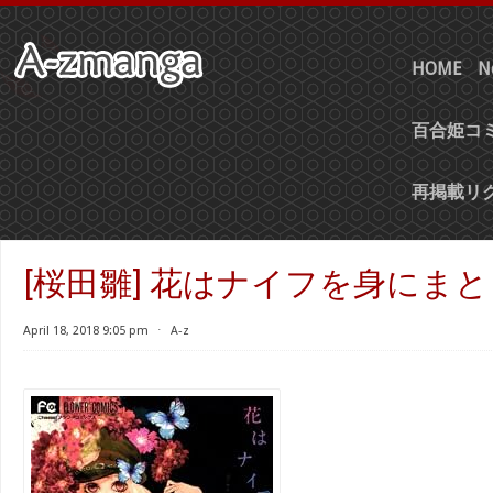
HOME
N
百合姫コミ
再掲載リ
[桜田雛] 花はナイフを身にま
April 18, 2018 9:05 pm
⋅
A-z