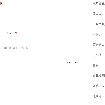
巻
成年書籍
同人誌
一般写真
ォーク 全03巻
やおい
百合姫コ
omments are closed.
その他
Next Post
→
画集
連載漫画
雑誌 そ
他サイト古