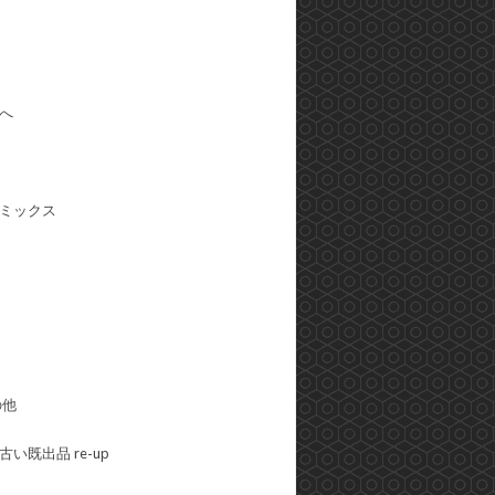
へ
ミックス
の他
い既出品 re-up