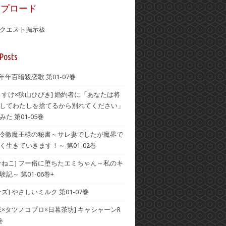
ップロード
クエスト掲示板
Posts
 年年百暗殺恋歌 第01-07巻
うすけ×狭山ひびき] 婚約者に「あなたは将
してわたしを捨てるから別れてください」
た 第01-05巻
] 冷徹魔王様の秘書～サレ妻でしたが魔界で
く生きていきます！～ 第01-02巻
☆ねこ] フー俗に堕ちたエミちゃん～私のキ
記～ 第01-06巻+
ズ] やさしいミルク 第01-07巻
志×タツノコプロ×日暮茶坊] キャシャーンR
巻