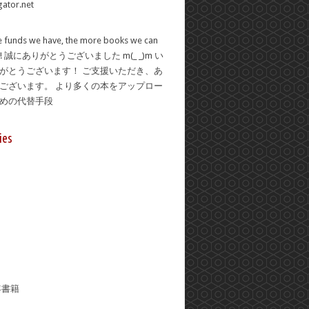
 funds we have, the more books we can
se! 誠にありがとうございました m(_ _)m い
がとうございます！ ご支援いただき、あ
ございます。 より多くの本をアップロー
ための代替手段
ies
年書籍