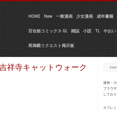
HOME
New
一般漫画
少女漫画
成年書籍
百合姫コミックス GL
雑誌
小説
TL
やおい 
再掲載リクエスト掲示板
] 吉祥寺キャットウォーク
漫画・小
ブラウザ
しており
※プレミ