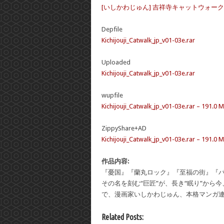
[いしかわじゅん] 吉祥寺キャットウォーク 
Depfile
Kichijouji_Catwalk_jp_v01-03e.rar
Uploaded
Kichijouji_Catwalk_jp_v01-03e.rar
wupfile
Kichijouji_Catwalk_jp_v01-03e.rar – 191.0 
ZippyShare+AD
Kichijouji_Catwalk_jp_v01-03e.rar – 191.0 
作品内容:
『憂国』『蘭丸ロック』『至福の街』『
その名を刻む“巨匠”が、長き“眠り”か
で、漫画家いしかわじゅん、本格マンガ
Related Posts: