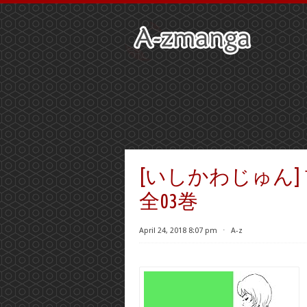
[いしかわじゅん
全03巻
April 24, 2018 8:07 pm
⋅
A-z