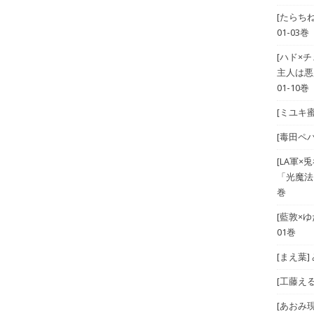
[たらち
01-03巻
[ハド×
主人は悪
01-10巻
[ミユキ蜜
[毒田ペパ
[LA軍×兎
「光魔法
巻
[藍敦×ゆた
01巻
[まえ葉
[工藤える]
[あおみ