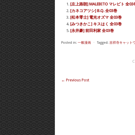
[左上路朗] MALEBITO マレビト 全03
[カネコアツシ] B.Q. 全03巻
[松本零士] 電光オズマ 全03巻
[みつきかこ] キスはく 全03巻
[永井豪] 前田利家 全03巻
Posted in:
一般漫画
⋅
Tagged:
吉祥寺キャットウ
C
←
Previous Post