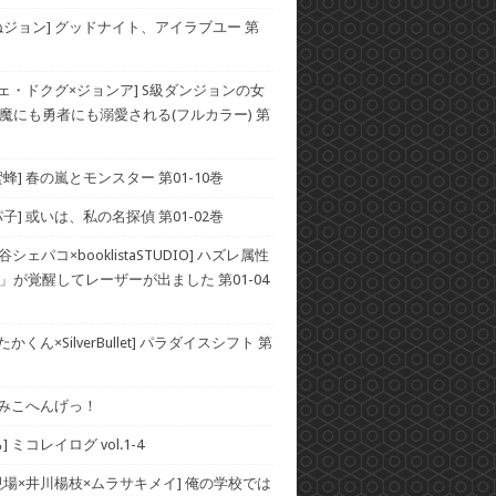
ねジョン] グッドナイト、アイラブユー 第
チェ・ドクグ×ジョンア] S級ダンジョンの女
魔にも勇者にも溺愛される(フルカラー) 第
蜂] 春の嵐とモンスター 第01-10巻
子] 或いは、私の名探偵 第01-02巻
谷シェパコ×booklistaSTUDIO] ハズレ属性
」が覚醒してレーザーが出ました 第01-04
かくん×SilverBullet] パラダイスシフト 第
] みこへんげっ！
 ミコレイログ vol.1-4
現場×井川楊枝×ムラサキメイ] 俺の学校では