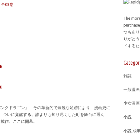
全03巻
The more
purcha
つもあり
りがとう
ドする
Categor
MB
雑誌
MB
一般漫画
少女漫画
パンクドラゴン』…その革新的で豊饒な足跡により、漫画史に
ら今、ついに覚醒する。誰よりも知り尽くした町を舞台に選ん
小説
連載作、ここに開幕。
小説 成