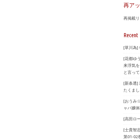
再ア
再掲載リ
Recent 
[草川為]
[花都ゆ
来浮気を
と言ってみ
[新条透
たくまし
[おうみ
ャバ嬢体験
[高田ロー
[士貴智
第01-02