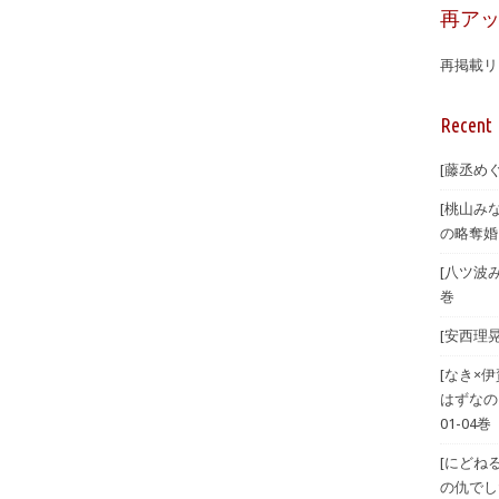
再ア
再掲載リ
Recent 
[藤丞め
[桃山み
の略奪婚
[八ツ波
巻
[安西理
[なき×
はずなの
01-04巻
[にどね
の仇でした