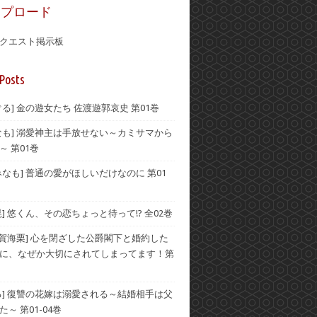
ップロード
クエスト掲示板
Posts
ぐる] 金の遊女たち 佐渡遊郭哀史 第01巻
なも] 溺愛神主は手放せない～カミサマから
～ 第01巻
みなも] 普通の愛がほしいだけなのに 第01
晃] 悠くん、その恋ちょっと待って!? 全02巻
伊賀海栗] 心を閉ざした公爵閣下と婚約した
に、なぜか大切にされてしまってます！第
る] 復讐の花嫁は溺愛される～結婚相手は父
～ 第01-04巻