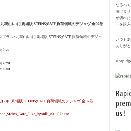
なるべく
頂けませ
が切れた
九我山レキ] 劇場版 STEINS;GATE 負荷領域のデジャヴ 全02巻
トを購入
ロプラス×九我山レキ] 劇場版 STEINS;GATE 負荷領域のデジャ
いつもあ
ありがと
éjà vu
※rapi
eja-vu
eja-vu
Rapi
prem
キ] 劇場版 STEINS;GATE 負荷領域のデジャヴ 全02巻
us !
ban_Steins_Gate_Fuka_Ryouiki_v01-02e.rar