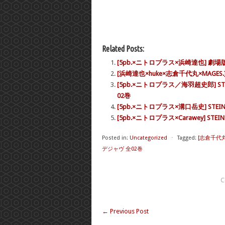
Related Posts:
[5pb.×ニトロプラス×浜崎達也] 劇場
[浜崎達也×huke×志倉千代丸×MAGES.] 
[5pb.×ニトロプラス／海羽超史郎] S
02巻
[5pb.×ニトロプラス×溝口岳史] STE
[5pb.×ニトロプラス×Carawey] STEINS
Posted in:
Uncategorized
⋅
Tagged:
[志倉千代丸
デジャヴ 全02巻
C
←
Previous Post