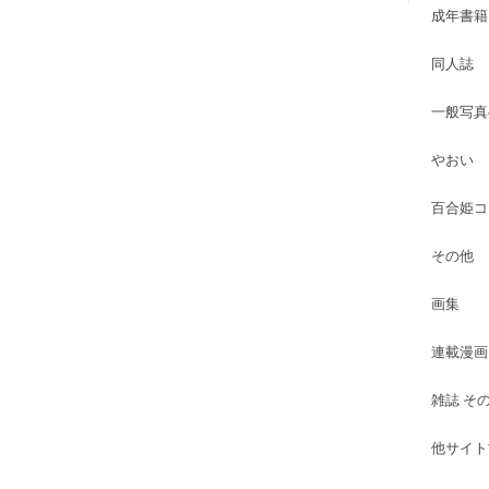
成年書籍
同人誌
一般写真
やおい
百合姫コ
その他
画集
連載漫画
雑誌 そ
他サイト古