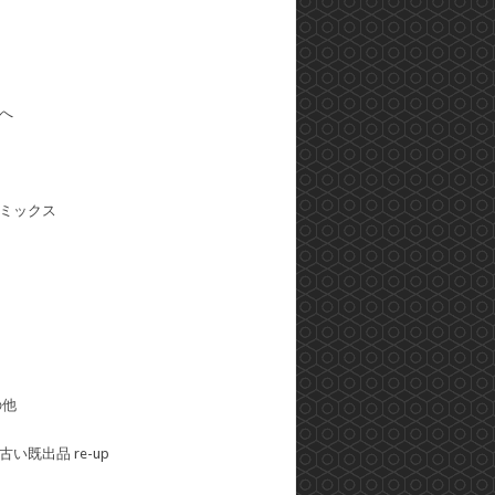
へ
ミックス
の他
い既出品 re-up