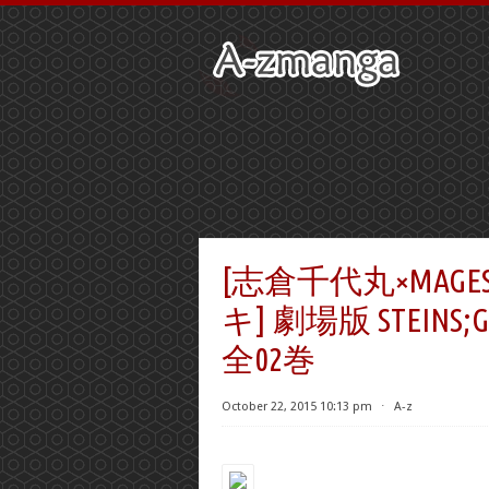
[志倉千代丸×MAG
キ] 劇場版 STEIN
全02巻
October 22, 2015 10:13 pm
⋅
A-z