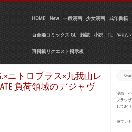
HOME
New
一般漫画
少女漫画
成年書籍
百合姫コミックス GL
雑誌
小説
TL
やおい 
再掲載リクエスト掲示板
ES.×ニトロプラス×九我山レ
S;GATE 負荷領域のデジャヴ
漫画・小
ブラウザ
しており
※プレミ