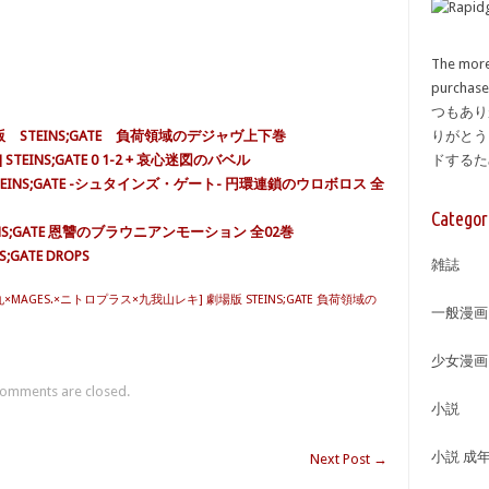
The more
purcha
つもあり
版 STEINS;GATE 負荷領域のデジャヴ上下巻
りがとう
STEINS;GATE 0 1-2 + 哀心迷図のバベル
ドする
TEINS;GATE -シュタインズ・ゲート- 円環連鎖のウロボロス 全
Categor
INS;GATE 恩讐のブラウニアンモーション 全02巻
;GATE DROPS
雑誌
×MAGES.×ニトロプラス×九我山レキ] 劇場版 STEINS;GATE 負荷領域の
一般漫画
少女漫画
omments are closed.
小説
小説 成
Next Post
→