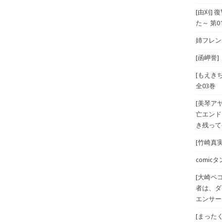
[由刈]
た～ 第0
姉フレンド
[函岬誉]
[もえき
全03巻
[美琴ア
亡エンド
き残ってや
[竹崎真実
comicタン
[大崎ペ
者は、ダ
エンサー
[まったく