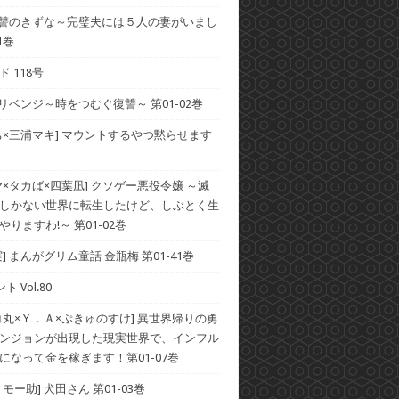
 復讐のきずな～完璧夫には５人の妻がいまし
1巻
 118号
 リベンジ～時をつむぐ復讐～ 第01-02巻
ち×三浦マキ] マウントするやつ黙らせます
ヤ×タカば×四葉凪] クソゲー悪役令嬢 ～滅
しかない世界に転生したけど、しぶとく生
りますわ!～ 第01-02巻
] まんがグリム童話 金瓶梅 第01-41巻
ト Vol.80
コ丸×Ｙ．Ａ×ぷきゅのすけ] 異世界帰りの勇
ンジョンが出現した現実世界で、インフル
になって金を稼ぎます！第01-07巻
モー助] 犬田さん 第01-03巻