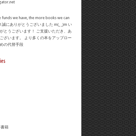
 funds we have, the more books we can
se! 誠にありがとうございました m(_ _)m い
がとうございます！ ご支援いただき、あ
ございます。 より多くの本をアップロー
ための代替手段
ies
年書籍