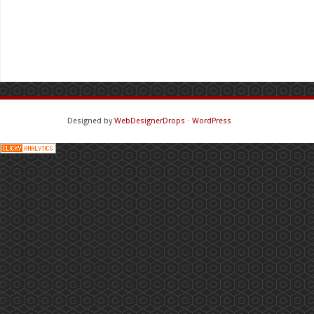
Designed by
WebDesignerDrops
⋅
WordPress