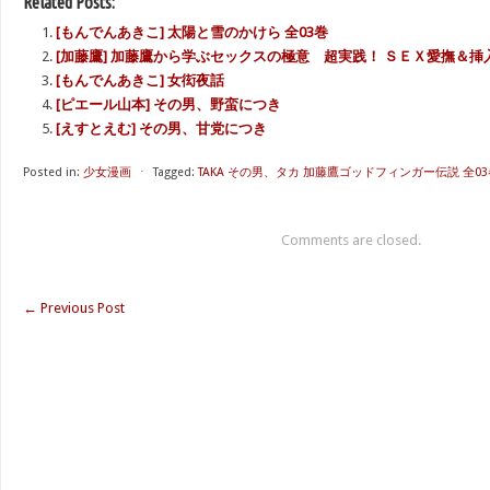
Related Posts:
[もんでんあきこ] 太陽と雪のかけら 全03巻
[加藤鷹] 加藤鷹から学ぶセックスの極意 超実践！ ＳＥＸ愛撫＆挿入術 
[もんでんあきこ] 女衒夜話
[ピエール山本] その男、野蛮につき
[えすとえむ] その男、甘党につき
Posted in:
少女漫画
⋅
Tagged:
TAKA その男、タカ 加藤鷹ゴッドフィンガー伝説 全03
Comments are closed.
←
Previous Post