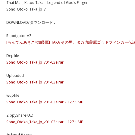
That Man, Katou Taka – Legend of God’s Finger
Sono_Otoko_Taka_jp_v
DOWNLOAD/ダウンロード :
Rapidgator AZ
[もんでんあきこ×加藤鷹] TAKA その男、タカ 加藤鷹ゴッドフィンガー伝説
Depfile
Sono_Otoko_Taka_jp_v01-03e.rar
Uploaded
Sono_Otoko_Taka_jp_v01-03e.rar
wupfile
Sono_Otoko_Taka_jp_v01-03e.rar – 127.1 MB
ZippyShare+AD
Sono_Otoko_Taka_jp_v01-03e.rar – 127.1 MB