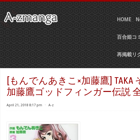
HOME
N
百合姫コミ
再掲載リ
[もんでんあきこ×加藤鷹] TAK
加藤鷹ゴッドフィンガー伝説 全
April 21, 2018 8:17 pm
⋅
A-z