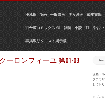
HOME
New
一般漫画
少女漫画
成年書籍
百合姫コミックス GL
雑誌
小説
TL
やおい 
再掲載リクエスト掲示板
クーロンフィーユ 第01-03
漫画・小
ブラウザ
しており
※プレミ