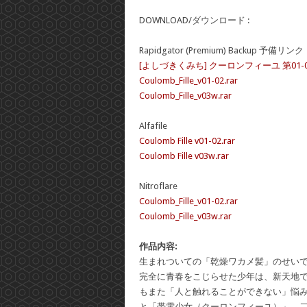
DOWNLOAD/ダウンロード :
Rapidgator (Premium) Backup 予備リンク
[よしづきくみち] クーロンフィーユ 第01-
Coulomb_Fille_v01-02.rar
Coulomb_Fille_v03w.rar
Alfafile
Coulomb Fille v01-02.rar
Coulomb Fille v03w.rar
Nitroflare
Coulomb_Fille_v01-02.rar
Coulomb_Fille_v03w.rar
作品内容:
生まれついての「乾燥ワカメ髪」のせいで
完全に青春をこじらせた少年は、新天地
もまた「人と触れることができない」悩
と「帯電少女（クーロンフィーユ）」。