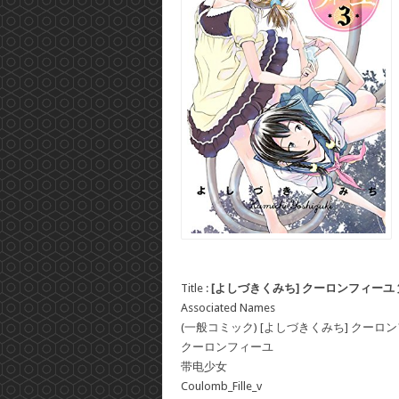
Title :
[よしづきくみち] クーロンフィーユ 第
Associated Names
(一般コミック) [よしづきくみち] クーロ
クーロンフィーユ
带电少女
Coulomb_Fille_v