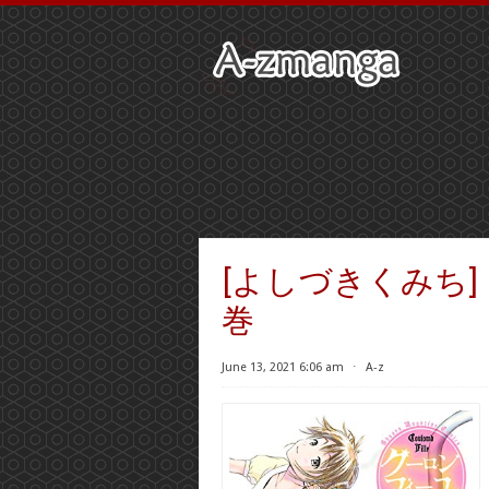
[よしづきくみち] 
巻
June 13, 2021 6:06 am
⋅
A-z