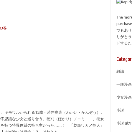
The more
purcha
03巻
つもあり
りがとう
ドする
Categor
雑誌
一般漫画
少女漫画
小説
、キモワルがられる15歳・若井寛造（わかい・かんぞう）。
で不思議な少女と巡り合う。穂刈（ほかり）ノエミ――、彼女
小説 成
みを持つ特異体質の持ち主だった……！ 「乾燥ワカメ怪人」
二人の出逢いは運命！？ それとも……。