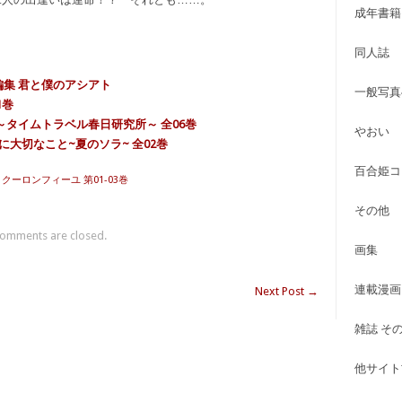
成年書籍
同人誌
編集 君と僕のアシアト
一般写真
1巻
 ～タイムトラベル春日研究所～ 全06巻
やおい
に大切なこと~夏のソラ~ 全02巻
百合姫コ
 クーロンフィーユ 第01-03巻
その他
omments are closed.
画集
連載漫画
Next Post
→
雑誌 そ
他サイト古