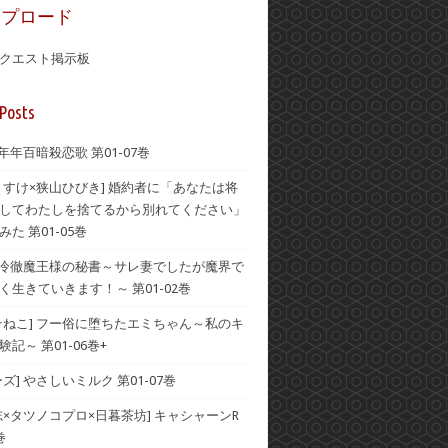
ップロード
クエスト掲示板
Posts
 年年百暗殺恋歌 第01-07巻
うすけ×狭山ひびき] 婚約者に「あなたは将
してわたしを捨てるから別れてください」
た 第01-05巻
] 冷徹魔王様の秘書～サレ妻でしたが魔界で
く生きていきます！～ 第01-02巻
☆ねこ] フー俗に堕ちたエミちゃん～私のキ
記～ 第01-06巻+
ズ] やさしいミルク 第01-07巻
志×タツノコプロ×日暮茶坊] キャシャーンR
巻