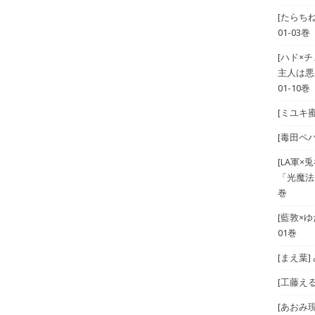
[たらち
01-03巻
[ハド×
主人は悪
01-10巻
[ミユキ蜜
[毒田ペパ
[LA軍×兎
「光魔法
巻
[藍敦×ゆた
01巻
[まえ葉
[工藤える]
[あおみ