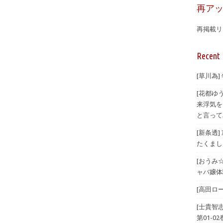
再ア
再掲載リ
Recent 
[草川為]
[花都ゆ
来浮気を
と言ってみ
[新条透
たくまし
[おうみ
ャバ嬢体験
[高田ロー
[士貴智
第01-02