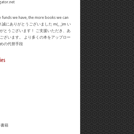
 funds we have, the more books we can
se! 誠にありがとうございました m(_ _)m い
がとうございます！ ご支援いただき、あ
ございます。 より多くの本をアップロー
ための代替手段
ies
年書籍