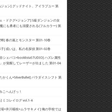
ねジョン] グッドナイト、アイラブユー 第
チェ・ドクグ×ジョンア] S級ダンジョンの女
魔にも勇者にも溺愛される(フルカラー) 第
蜂] 春の嵐とモンスター 第01-10巻
子] 或いは、私の名探偵 第01-02巻
谷シェパコ×booklistaSTUDIO] ハズレ属性
」が覚醒してレーザーが出ました 第01-04
かくん×SilverBullet] パラダイスシフト 第
] みこへんげっ！
 ミコレイログ vol.1-4
現場×井川楊枝×ムラサキメイ] 俺の学校では