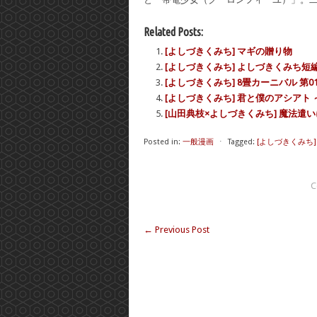
Related Posts:
[よしづきくみち] マギの贈り物
[よしづきくみち] よしづきくみち短
[よしづきくみち] 8畳カーニバル 第0
[よしづきくみち] 君と僕のアシアト
[山田典枝×よしづきくみち] 魔法遣い
Posted in:
一般漫画
⋅
Tagged:
[よしづきくみち]
C
←
Previous Post