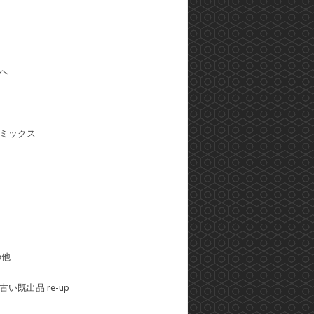
へ
ミックス
の他
い既出品 re-up