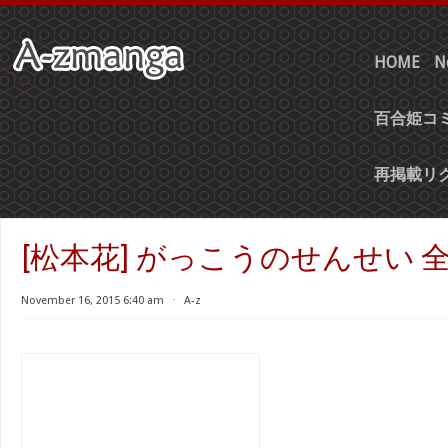
HOME
N
百合姫コミ
再掲載リ
[松本花] がっこうのせんせい 全
November 16, 2015 6:40 am
⋅
A-z