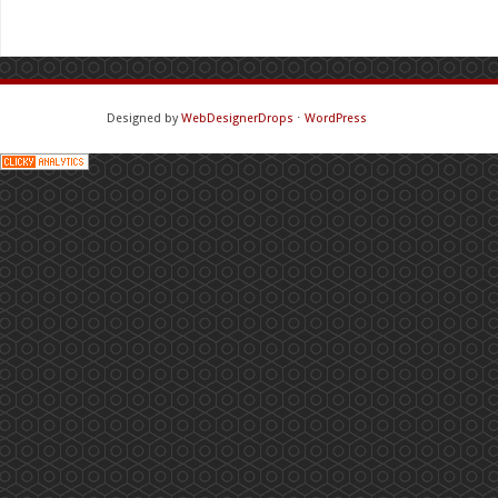
Designed by
WebDesignerDrops
⋅
WordPress