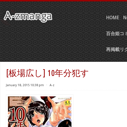
HOME
N
百合姫コミ
再掲載リ
[板場広し] 10年分犯す
January 18, 2015 10:38 pm
⋅
A-z