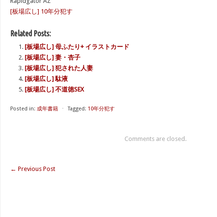
Rapidgator AZ
[板場広し] 10年分犯す
Related Posts:
[板場広し] 母ふたり+ イラストカード
[板場広し] 妻・杏子
[板場広し] 犯された人妻
[板場広し] 駄液
[板場広し] 不道徳SEX
Posted in:
成年書籍
⋅
Tagged:
10年分犯す
Comments are closed.
←
Previous Post