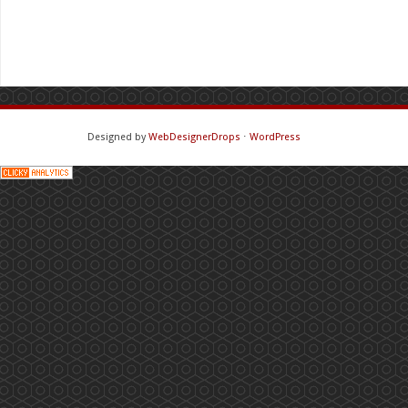
Designed by
WebDesignerDrops
⋅
WordPress