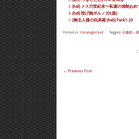
[hal] メス穴世紀末〜私達の強制おめ
[hal] 投げ銭ポルノ [DL版]
[御主人様の玩具箱 (hal)] Pack1-23
Posted in:
Uncategorized
⋅
Tagged:
卍姦獄～産
C
←
Previous Post