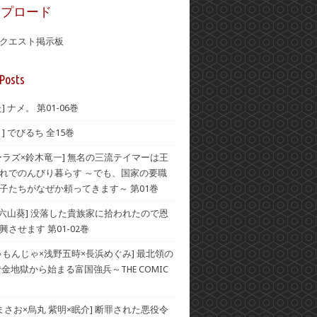
ップロード
クエスト掲示板
Posts
] ナメ。 第01-06巻
] でびるち 全15巻
ーラズ×鈴木竜一] 無名の三流テイマーは王
れでのんびり暮らす ～でも、国家の要職
子たちがなぜか頼ってきます～ 第01巻
×六山葵] 没落した貴族家に拾われたので恩
させます 第01-02巻
ゃもんじゃ×浅野五時×長浜めぐみ] 最北領の
借金地獄から始まる富国強兵～THE COMIC
 まさお×烏丸 紫明×眠介] 断罪された悪役令