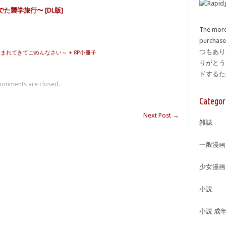
でた襲学旅行〜 [DL版]
The more
purcha
つもあり
まれてきてごめんなさい～ + 8P小冊子
りがとう
ドする
omments are closed.
Categor
Next Post
→
雑誌
一般漫画
少女漫画
小説
小説 成