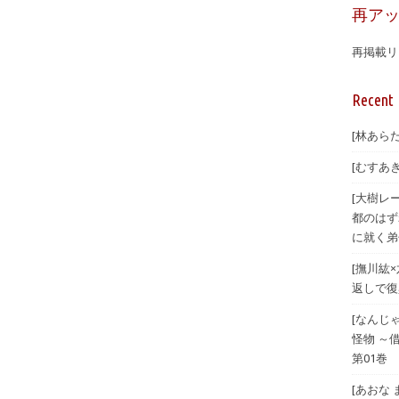
再ア
再掲載リ
Recent 
[林あらた
[むすあき
[大樹レ
都のはず
に就く弟
[撫川紘
返しで復興
[なんじ
怪物 ～
第01巻
[あおな