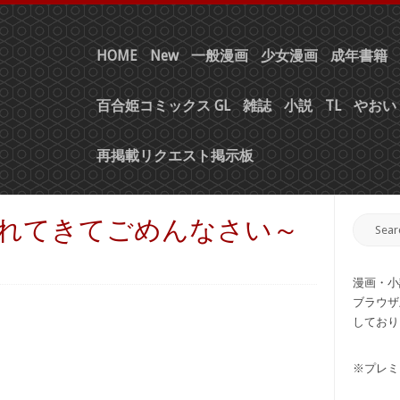
HOME
New
一般漫画
少女漫画
成年書籍
百合姫コミックス GL
雑誌
小説
TL
やおい 
再掲載リクエスト掲示板
～産まれてきてごめんなさい～
漫画・小
ブラウザ
しており
※プレミ