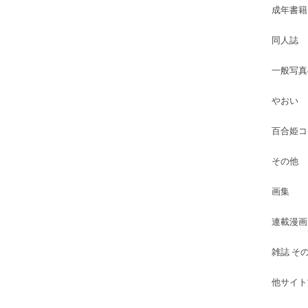
成年書籍
同人誌
一般写真
やおい
百合姫コ
その他
画集
連載漫画
雑誌 そ
他サイト古