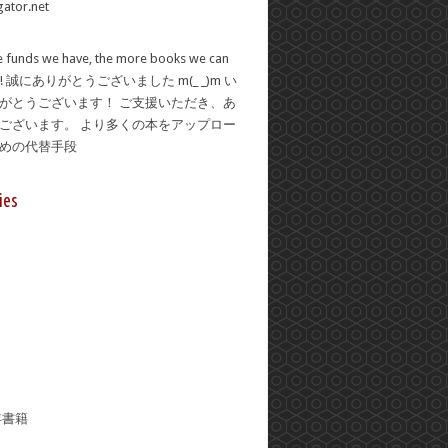
 funds we have, the more books we can
se! 誠にありがとうございました m(_ _)m い
がとうございます！ ご支援いただき、あ
ございます。 より多くの本をアップロー
ための代替手段
ies
年書籍