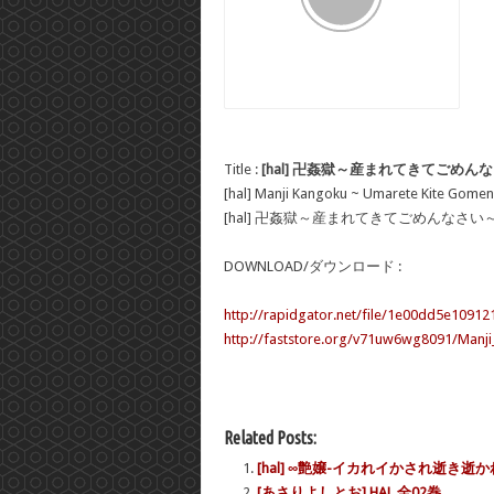
Title :
[hal] 卍姦獄～産まれてきてごめんな
[hal] Manji Kangoku ~ Umarete Kite Gomen
[hal] 卍姦獄～産まれてきてごめんなさい～ 
DOWNLOAD/ダウンロード :
http://rapidgator.net/file/1e00dd5e109
http://faststore.org/v71uw6wg8091/Manj
Related Posts:
[hal] ∞艶嬢-イカれイかされ逝き逝かれ
[あさりよしとお] HAL 全02巻