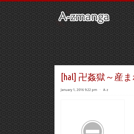
[hal] 卍姦獄
January 1, 2016 9:22 pm
⋅
A-z