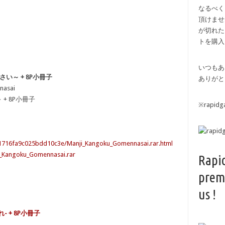
なるべく
頂けませ
が切れた
トを購入
いつもあ
さい～ + 8P小冊子
ありがと
nasai
+ 8P小冊子
※rapi
121716fa9c025bdd10c3e/Manji_Kangoku_Gomennasai.rar.html
i_Kangoku_Gomennasai.rar
Rapi
prem
us !
- + 8P小冊子