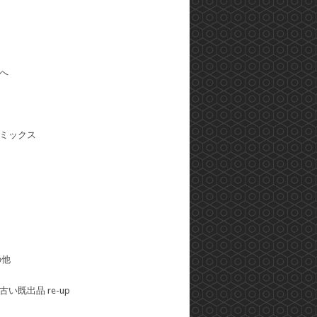
へ
ミックス
の他
い既出品 re-up