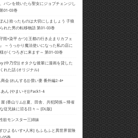
、パンを焼いたら聖女にジョブチェンジし
第01-03巻
×ぽん] 拾ったものは大切にしましょう 子狼
られた男の転移物語 第01-03巻
×守雨×染平 かつ] 王都の行き止まりカフェ
』 ～うっかり魔法使いになった私の店に
様がくつろぎに来ます～ 第01-03巻
he Sky (中乃空)] オタクな後輩に漫画を貸した
くれた話 (オリジナル)
商会 (れんする)] 償い妻 番外編2-4+
ん (やまいそ)] Pack1-4
り屋 (香山リム)] 夏、田舎、共犯関係～帰省
な従兄妹に沼る日々～ [DL版]
] 性欲モンスター三姉妹
×すひよるいす×人米] もふもふと異世界冒険
-05巻