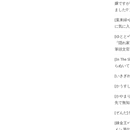
嬢ですが
ました!? 
[葉来緑
に気に入
[ゆとと
『隠れ家
筆頭文官
[In T
らぬいて
[いきぎれ
[かうすしあ
[かやま
先で無知
[ぞんだ
[錬金王
メシ 第01