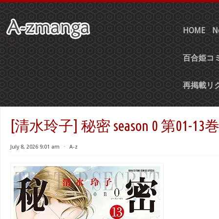
HOME
N
百合姫コミ
再掲載リ
[清水玲子] 秘密 season 0 第01-13
July 8, 2026 9:01 am
⋅
A-z