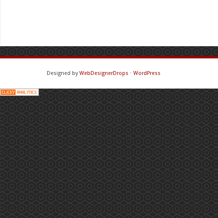
Designed by
WebDesignerDrops
⋅
WordPress