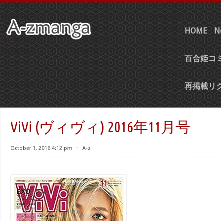
HOME
N
百合姫コミ
再掲載リ
ViVi (ヴィヴィ) 2016年11月号
October 1, 2016 4:12 pm
⋅
A-z