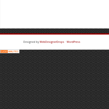
Designed by
WebDesignerDrops
⋅
WordPress