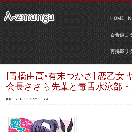
HOME
N
百合姫コミ
再掲載リ
[青橋由高×有末つかさ] 恋乙女
会長ささら先輩と毒舌水泳部・
July 6, 2016 11:55 am
⋅
A-z