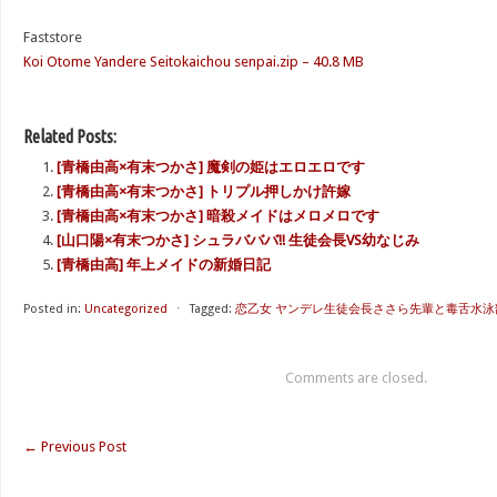
Faststore
Koi Otome Yandere Seitokaichou senpai.zip – 40.8 MB
Related Posts:
[青橋由高×有末つかさ] 魔剣の姫はエロエロです
[青橋由高×有末つかさ] トリプル押しかけ許嫁
[青橋由高×有末つかさ] 暗殺メイドはメロメロです
[山口陽×有末つかさ] シュラバババ!! 生徒会長VS幼なじみ
[青橋由高] 年上メイドの新婚日記
Posted in:
Uncategorized
⋅
Tagged:
恋乙女 ヤンデレ生徒会長ささら先輩と毒舌水泳
Comments are closed.
←
Previous Post