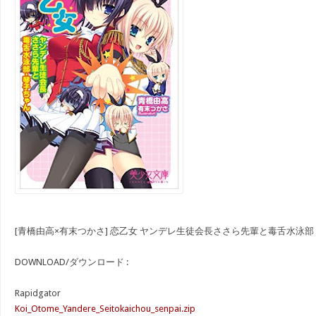
[青橋由高×有末つかさ] 恋乙女 ヤンデレ生徒会長ささら先輩と毒舌水泳
DOWNLOAD/ダウンロード :
Rapidgator
Koi_Otome_Yandere_Seitokaichou_senpai.zip