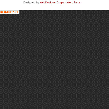
Designed by
WebDesignerDrops
⋅
WordPress