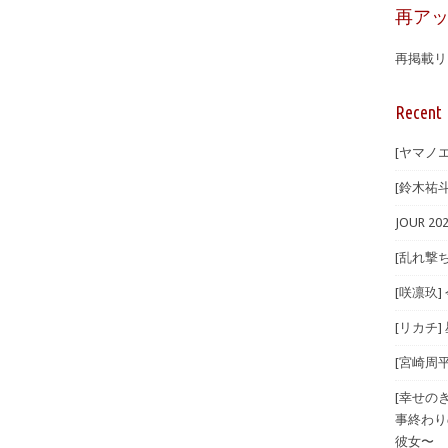
再ア
再掲載リ
Recent 
[ヤマノエ
[鈴木祐斗]
JOUR 
[乱れ撃ち
[咲凛玖]
[リカチ]
[宮崎周平
[幸せの
事終わり
彼女〜