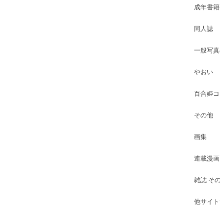
成年書籍
同人誌
一般写真
やおい
百合姫コ
その他
画集
連載漫画
雑誌 そ
他サイト古