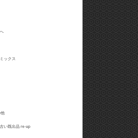
へ
ミックス
の他
い既出品 re-up