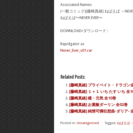
Associated Names
(一般コミック)[藤崎真緒] ねばえば ～NEVER
ねばえば〜NEVER EVER〜
DOWNLOAD/ダウンロード :
Rapidgator az
Never_Ever_v01.rar
Related Posts:
[藤崎真緒] プライベイト・ドラゴン全
[藤崎真緒] １＋１ いち たす いち 全1
[藤崎真緒] 瞳・元気 全10巻
[藤崎真緒] お素敵ダーリン 全02巻
[藤崎真緒] 純情可憐狂想曲-ダリア- 
Posted in:
Uncategorized
⋅
Tagged:
ねばえば ～N