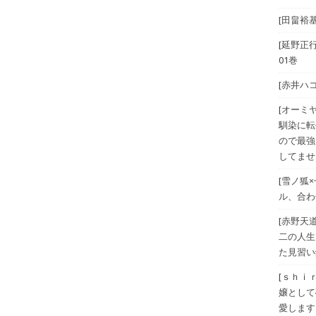
[田畠裕
[延野正
01巻
[赤井ハ
[オーミ
馴染に転
ので最強
してませ
[雪ノ狐
ル、合わ
[赤野天
二の人生
た見習い
[ｓｈｉ
嬢として
愛します