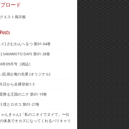
ップロード
クエスト掲示板
Posts
イ] さむわんへるつ 第01-04巻
 SAKAMOTO DAYS 第01-28巻
2026年09月号［雑誌］
 (乱発)] 俺の先輩 (オリジナル)
 今日から全裸登校1-3
 星降る王国のニナ 第01-19巻
] 僕とロボコ 第01-27巻
きゃんきゃん]「私のニオイでヌイて」〜仕
の体臭でオカズになってくれるバリキャリ