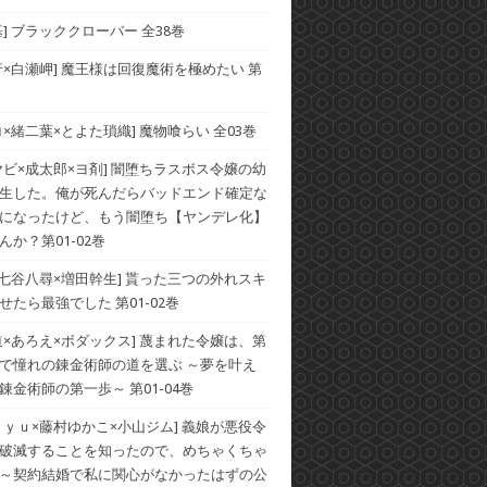
基] ブラッククローバー 全38巻
行×白瀬岬] 魔王様は回復魔術を極めたい 第
コ×緒二葉×とよた瑣織] 魔物喰らい 全03巻
ヤビ×成太郎×ヨ剤] 闇堕ちラスボス令嬢の幼
生した。俺が死んだらバッドエンド確定な
になったけど、もう闇堕ち【ヤンデレ化】
んか？第01-02巻
×七谷八尋×増田幹生] 貰った三つの外れスキ
せたら最強でした 第01-02巻
道×あろえ×ボダックス] 蔑まれた令嬢は、第
で憧れの錬金術師の道を選ぶ ～夢を叶え
錬金術師の第一歩～ 第01-04巻
ｒｙｕ×藤村ゆかこ×小山ジム] 義娘が悪役令
破滅することを知ったので、めちゃくちゃ
～契約結婚で私に関心がなかったはずの公