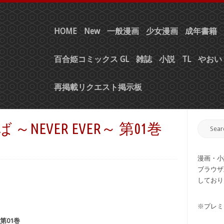
HOME
New
一般漫画
少女漫画
成年書籍
百合姫コミックス GL
雑誌
小説
TL
やおい 
再掲載リクエスト掲示板
～NEVER EVER～ 第01巻
漫画・小
ブラウザ
しており
※プレミ
 第01巻