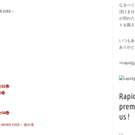
なるべく
 EVER～
頂けませ
が切れた
トを購入
いつもあ
ありがと
※rapi
02巻
0巻
Rapi
prem
全04巻
us !
EVER EVER～ 第01巻