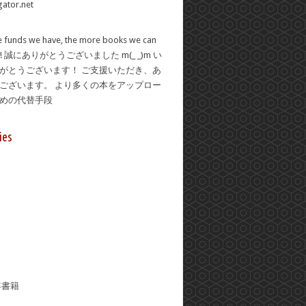
 funds we have, the more books we can
se! 誠にありがとうございました m(_ _)m い
がとうございます！ ご支援いただき、あ
ございます。 より多くの本をアップロー
ための代替手段
ies
年書籍