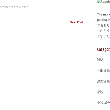
omments are closed.
The more
purcha
Next Post
→
つもあり
りがとう
ドする
Categor
雑誌
一般漫画
少女漫画
小説
小説 成