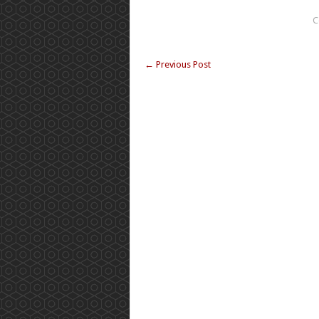
C
←
Previous Post