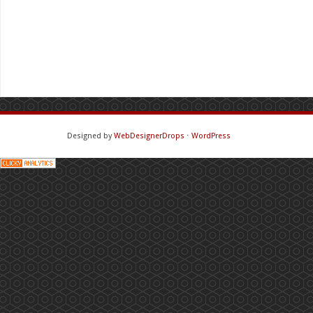
Designed by
WebDesignerDrops
⋅
WordPress