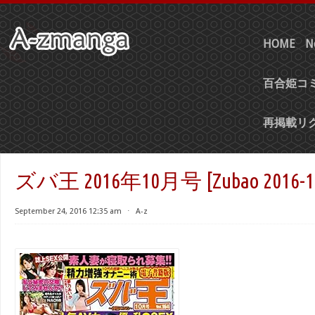
HOME
N
百合姫コミ
再掲載リ
ズバ王 2016年10月号 [Zubao 2016-1
September 24, 2016 12:35 am
⋅
A-z