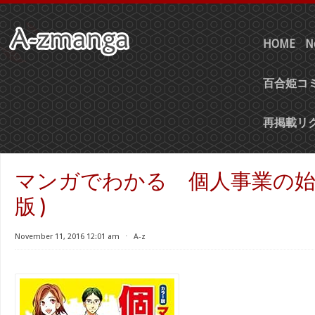
HOME
N
百合姫コミ
再掲載リ
マンガでわかる 個人事業の始め
版 )
November 11, 2016 12:01 am
⋅
A-z