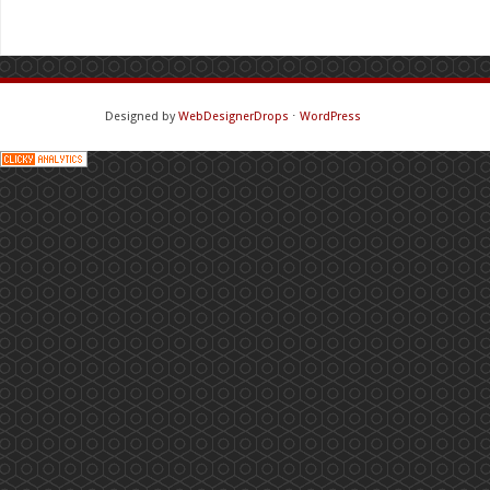
Designed by
WebDesignerDrops
⋅
WordPress