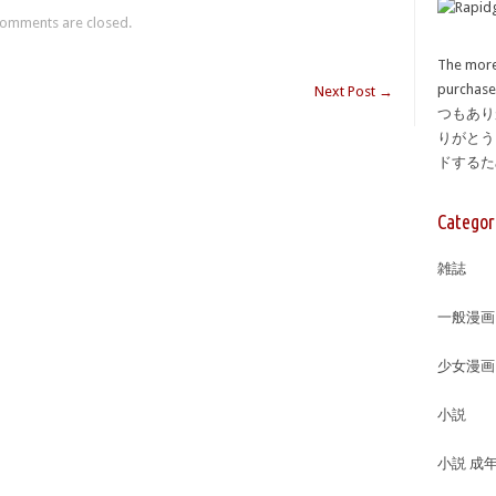
omments are closed.
The more
purcha
Next Post
→
つもあり
りがとう
ドする
Categor
雑誌
一般漫画
少女漫画
小説
小説 成