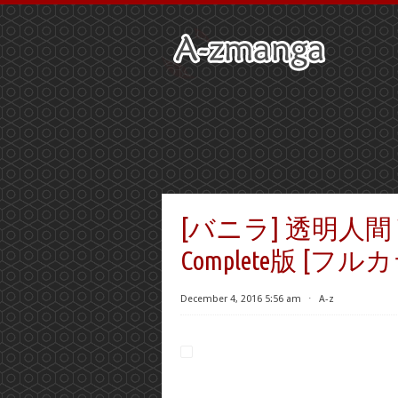
[バニラ] 透明人間 VO
Complete版 [フ
December 4, 2016 5:56 am
⋅
A-z