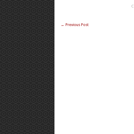
C
←
Previous Post