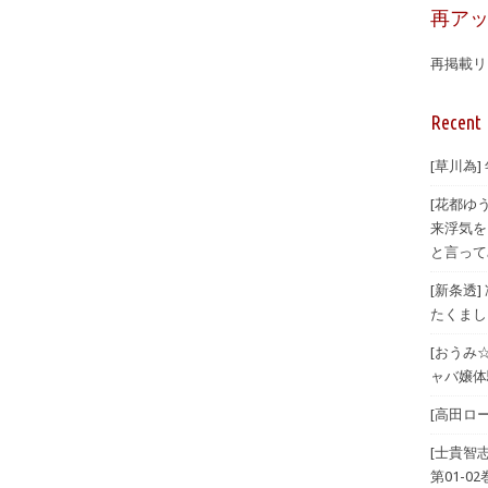
再ア
再掲載リ
Recent 
[草川為]
[花都ゆ
来浮気を
と言ってみ
[新条透
たくまし
[おうみ
ャバ嬢体験
[高田ロー
[士貴智
第01-02