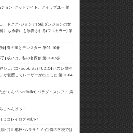
ねジョン] グッドナイト、アイラブユー 第
チェ・ドクグ×ジョンア] S級ダンジョンの女
魔にも勇者にも溺愛される(フルカラー) 第
蜂] 春の嵐とモンスター 第01-10巻
子] 或いは、私の名探偵 第01-02巻
谷シェパコ×booklistaSTUDIO] ハズレ属性
」が覚醒してレーザーが出ました 第01-04
かくん×SilverBullet] パラダイスシフト 第
] みこへんげっ！
 ミコレイログ vol.1-4
現場×井川楊枝×ムラサキメイ] 俺の学校では