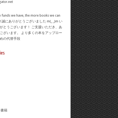
 funds we have, the more books we can
se! 誠にありがとうございました m(_ _)m い
がとうございます！ ご支援いただき、あ
ございます。 より多くの本をアップロー
ための代替手段
ies
年書籍