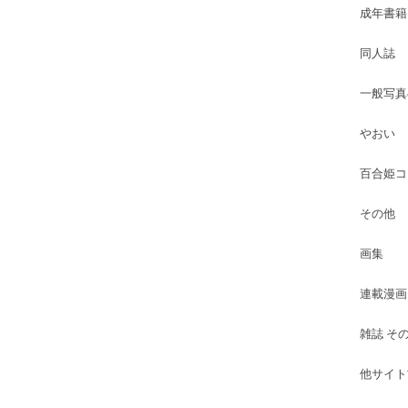
成年書籍
同人誌
一般写真
やおい
百合姫コ
その他
画集
連載漫画
雑誌 そ
他サイト古