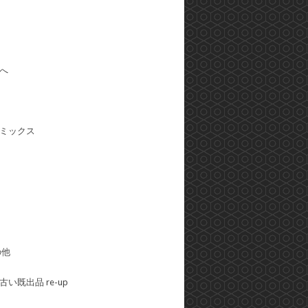
へ
ミックス
の他
い既出品 re-up