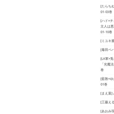
[たらち
01-03巻
[ハド×
主人は悪
01-10巻
[ミユキ蜜
[毒田ペパ
[LA軍×兎
「光魔法
巻
[藍敦×ゆた
01巻
[まえ葉
[工藤える]
[あおみ