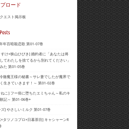
ップロード
クエスト掲示板
Posts
 年年百暗殺恋歌 第01-07巻
うすけ×狭山ひびき] 婚約者に「あなたは将
してわたしを捨てるから別れてください」
た 第01-05巻
] 冷徹魔王様の秘書～サレ妻でしたが魔界で
く生きていきます！～ 第01-02巻
☆ねこ] フー俗に堕ちたエミちゃん～私のキ
記～ 第01-06巻+
ズ] やさしいミルク 第01-07巻
志×タツノコプロ×日暮茶坊] キャシャーンR
巻