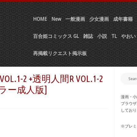
HOME
New
一般漫画
少女漫画
成年書籍
百合姫コミックス GL
雑誌
小説
TL
やおい 
再掲載リクエスト掲示板
L.1-2 +透明人間R VOL.1-2
ルカラー成人版]
漫画・小
ブラウザ
しており
※プレミ