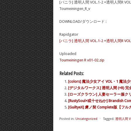
[バニラ] 透明人間 VOL.1-2 +透明人間R VOL
Toumeiningen_R_v
DOWNLOAD/ダウンロード :
Rapidgator
[バニラ] 透明人間 VOL.1-2 +透明人間R VOL
Uploaded
Toumeiningen R v01-02.zip
Related Posts:
[colors] 魔法少女アイ VOL・1 
[デジタルワークス] 透明人間 (+R)
[ローズクラウン] 人妻セーラー服クリ
[RustySoul×或十せねか] Brandis
[GuiltyeX] 虜ノ契 Complete版
Posted in:
Uncategorized
⋅
Tagged:
透明人間 VO