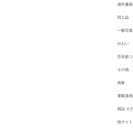
成年書籍
同人誌
一般写真
やおい
百合姫コ
その他
画集
連載漫画
雑誌 そ
他サイト古