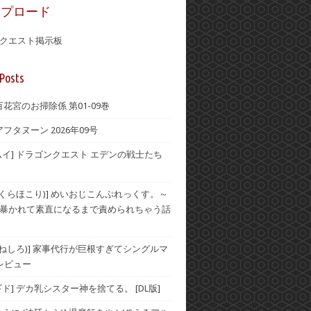
ップロード
クエスト掲示板
Posts
] 百花宮のお掃除係 第01-09巻
アフタヌーン 2026年09号
ムイ] ドラゴンクエスト エデンの戦士たち
(おくらほこり)] めいおじこんぷれっくす。～
暴かれて素直になるまで責められちゃう話
(むねしろ)] 家事代行が巨根すぎてシングルマ
レビュー
ド] デカ乳シスター神を捨てる。 [DL版]