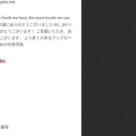
 funds we have, the more books we can
se! 誠にありがとうございました m(_ _)m い
がとうございます！ ご支援いただき、あ
ございます。 より多くの本をアップロー
ための代替手段
ies
年書籍