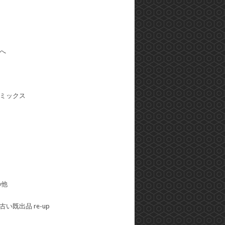
へ
ミックス
の他
い既出品 re-up