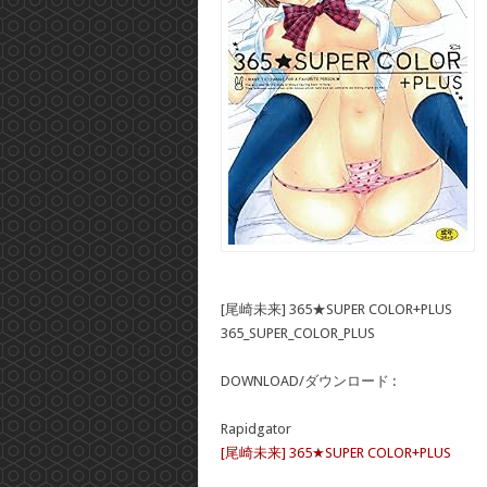
[尾崎未来] 365★SUPER COLOR+PLUS
365_SUPER_COLOR_PLUS
DOWNLOAD/ダウンロード :
Rapidgator
[尾崎未来] 365★SUPER COLOR+PLUS