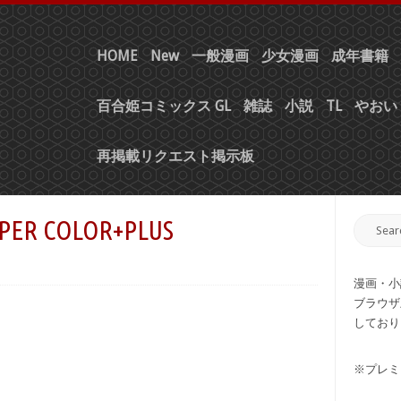
HOME
New
一般漫画
少女漫画
成年書籍
百合姫コミックス GL
雑誌
小説
TL
やおい 
再掲載リクエスト掲示板
R COLOR+PLUS
漫画・小
ブラウザ
しており
※プレミ