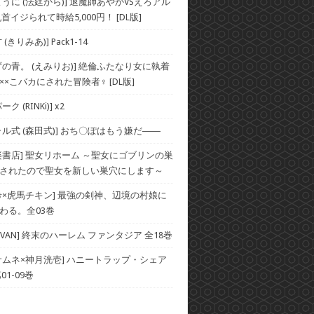
うに (法廷から)] 退魔師あやかVSえろアル
首イジられて時給5,000円！ [DL版]
(きりみあ)] Pack1-14
ずの青。 (えみりお)] 絶倫ふたなり女に執着
××こバカにされた冒険者♀ [DL版]
ク (RINKi)] x2
ャル式 (森田式)] おち〇ぽはもう嫌だ――
楽書店] 聖女リホーム ～聖女にゴブリンの巣
されたので聖女を新しい巣穴にします～
希×虎馬チキン] 最強の剣神、辺境の村娘に
わる。全03巻
×SAVAN] 終末のハーレム ファンタジア 全18巻
サムネ×神月洸壱] ハニートラップ・シェア
01-09巻