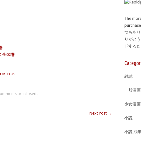
The more
purcha
つもあり
りがとう
ドする
巻
 全02巻
Categor
LOR+PLUS
雑誌
一般漫画
omments are closed.
少女漫画
Next Post
→
小説
小説 成