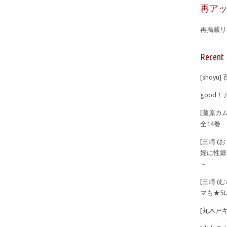
再ア
再掲載リ
Recent 
[shoyu
good！
[藤原カ
全14巻
[三崎 
姪に性癖
～
[三崎 
マも★5
[丸木戸ギ