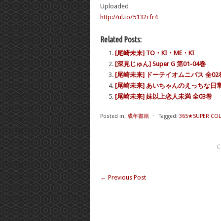
Uploaded
http://ul.to/5132cfr4
Related Posts:
[尾崎未来] TO・KI・ME・KI
[深見じゅん] Super G 第01-04巻
[尾崎未来] ドーテイオムニバス 全02
[尾崎未来] あいちゃんのえっちな日常
[尾崎未来] 妹以上恋人未満 全03巻
Posted in:
成年書籍
⋅
Tagged:
365★SUPER CO
C
←
Previous Post