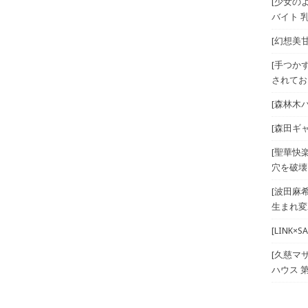
[少女のよ
バイト 乳
[幻想美甘 
[手つか
されてお
[森林木パー
[森田ギ
[聖華快
穴を破壊
[波田麻
生まれ変
[LINK
[久慈マ
ハウス 第