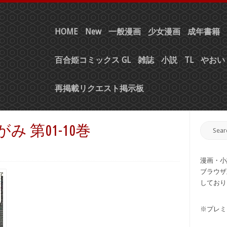
HOME
New
一般漫画
少女漫画
成年書籍
百合姫コミックス GL
雑誌
小説
TL
やおい 
再掲載リクエスト掲示板
み 第01-10巻
漫画・小
ブラウザ
しており
※プレミ