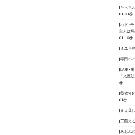
[たらち
01-03巻
[ハド×
主人は悪
01-10巻
[ミユキ蜜
[毒田ペパ
[LA軍×兎
「光魔法
巻
[藍敦×ゆた
01巻
[まえ葉
[工藤える]
[あおみ