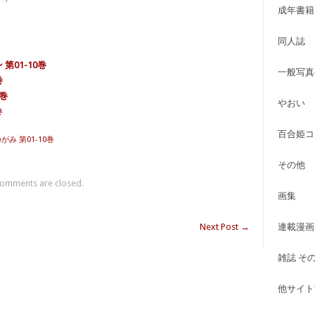
成年書籍
同人誌
第01-10巻
一般写真
巻
1巻
やおい
巻
百合姫コ
がみ 第01-10巻
その他
omments are closed.
画集
Next Post
→
連載漫画
雑誌 そ
他サイト古