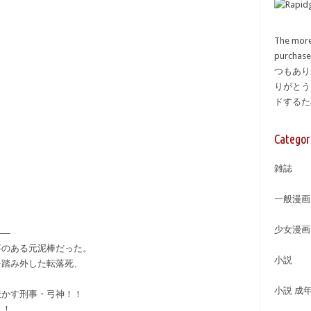
The more
purcha
つもあり
りがとう
ドする
Categor
雑誌
一般漫画
少女漫画
――
事のある元泥棒だった。
小説
を踏み外した転落死、
小説 成
透かす刑事・弓神！！
！！