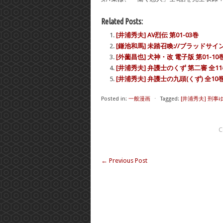
Related Posts:
[井浦秀夫] AV烈伝 第01-03巻
[鎌池和馬] 未踏召喚://ブラッドサイン 
[外薗昌也] 犬神・改 電子版 第01-10
[井浦秀夫] 弁護士のくず 第二審 全1
[井浦秀夫] 弁護士の九頭(くず) 全10
Posted in:
一般漫画
⋅
Tagged:
[井浦秀夫] 刑事ゆ
C
←
Previous Post