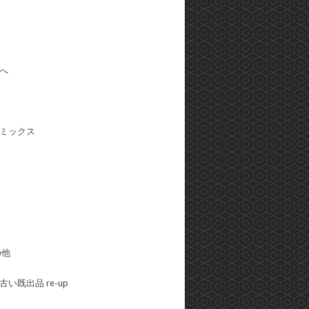
へ
ミックス
の他
い既出品 re-up