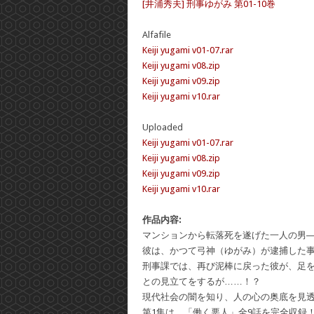
[井浦秀夫] 刑事ゆがみ 第01-10巻
Alfafile
Keiji yugami v01-07.rar
Keiji yugami v08.zip
Keiji yugami v09.zip
Keiji yugami v10.rar
Uploaded
Keiji yugami v01-07.rar
Keiji yugami v08.zip
Keiji yugami v09.zip
Keiji yugami v10.rar
作品内容:
マンションから転落死を遂げた一人の男
彼は、かつて弓神（ゆがみ）が逮捕した
刑事課では、再び泥棒に戻った彼が、足
との見立てをするが……！？
現代社会の闇を知り、人の心の奥底を見
第1集は、「働く悪人」全9話を完全収録