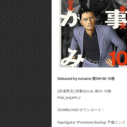
Released by noname 第04+06-10巻
[井浦秀夫] 刑事ゆがみ 第01-10巻
Keiji_yugami_v
DOWNLOAD/ダウンロード :
Rapidgator (Premium) Backup 予備リンク