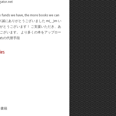
 funds we have, the more books we can
se! 誠にありがとうございました m(_ _)m い
がとうございます！ ご支援いただき、あ
ございます。 より多くの本をアップロー
ための代替手段
ies
年書籍