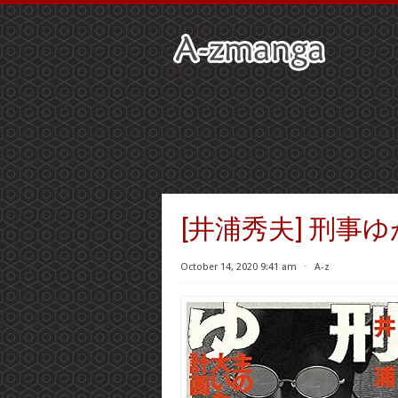
[井浦秀夫] 刑事ゆが
October 14, 2020 9:41 am
⋅
A-z