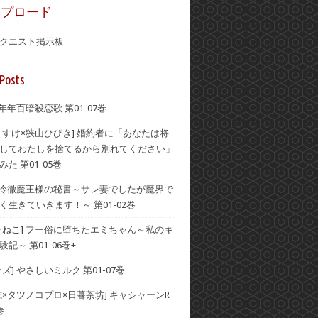
ップロード
クエスト掲示板
Posts
 年年百暗殺恋歌 第01-07巻
うすけ×狭山ひびき] 婚約者に「あなたは将
してわたしを捨てるから別れてください」
た 第01-05巻
] 冷徹魔王様の秘書～サレ妻でしたが魔界で
く生きていきます！～ 第01-02巻
☆ねこ] フー俗に堕ちたエミちゃん～私のキ
記～ 第01-06巻+
ズ] やさしいミルク 第01-07巻
志×タツノコプロ×日暮茶坊] キャシャーンR
巻