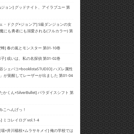
ねジョン] グッドナイト、アイラブユー 第
チェ・ドクグ×ジョンア] S級ダンジョンの女
魔にも勇者にも溺愛される(フルカラー) 第
蜂] 春の嵐とモンスター 第01-10巻
子] 或いは、私の名探偵 第01-02巻
谷シェパコ×booklistaSTUDIO] ハズレ属性
」が覚醒してレーザーが出ました 第01-04
かくん×SilverBullet] パラダイスシフト 第
] みこへんげっ！
 ミコレイログ vol.1-4
現場×井川楊枝×ムラサキメイ] 俺の学校では