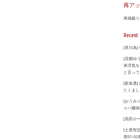
再ア
再掲載リ
Recent 
[草川為]
[花都ゆ
来浮気を
と言ってみ
[新条透
たくまし
[おうみ
ャバ嬢体験
[高田ロー
[士貴智
第01-02