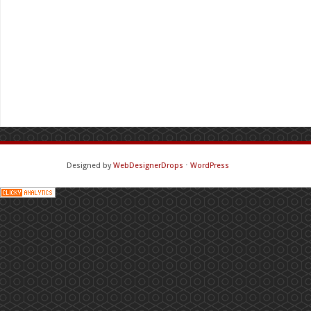
Designed by
WebDesignerDrops
⋅
WordPress