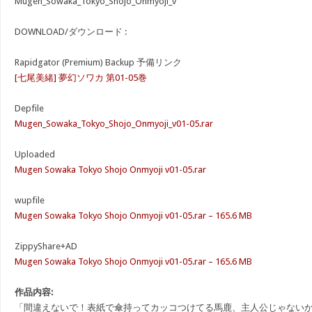
Mugen_Sowaka_Tokyo_Shojo_Onmyoji_v
DOWNLOAD/ダウンロード :
Rapidgator (Premium) Backup 予備リンク
[七尾美緒] 夢幻ソワカ 第01-05巻
Depfile
Mugen_Sowaka_Tokyo_Shojo_Onmyoji_v01-05.rar
Uploaded
Mugen Sowaka Tokyo Shojo Onmyoji v01-05.rar
wupfile
Mugen Sowaka Tokyo Shojo Onmyoji v01-05.rar – 165.6 MB
ZippyShare+AD
Mugen Sowaka Tokyo Shojo Onmyoji v01-05.rar – 165.6 MB
作品内容:
「間違えないで！表紙で傘持ってカッコつけてる馬鹿、主人公じゃない