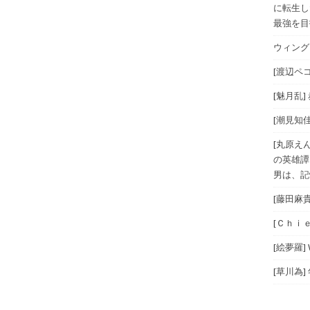
に転生し
最強を目指
ウィングス
[渡辺ペコ
[魅月乱]
[潮見知佳
[丸原え
の英雄譚
男は、記
[藤田麻
[Ｃｈｉｅ
[絵夢羅]
[草川為]