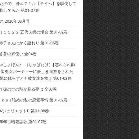
たので、外れスキル【テイム】を駆使して
してみた 第01-07巻
 2026年08月号
] １１２２ 五代夫婦の場合 第01-02巻
 赤子さんはかく語れり 第01-05巻
] 蒼の御使い 全04巻
ん×しょぼん×∴（ちゃばたけ）] 忘れられ師
 聖勇女パーティーに優しき追放をされた
憶に残らずとも彼女達を救う 第01-02巻
貴] 彼の世の獣が見る夢は 全03巻
ｋｏ ] 強めの私の恋愛事情 第01-02巻
 WジュリエットII 第01-08巻
 年年百暗殺恋歌 第01-07巻