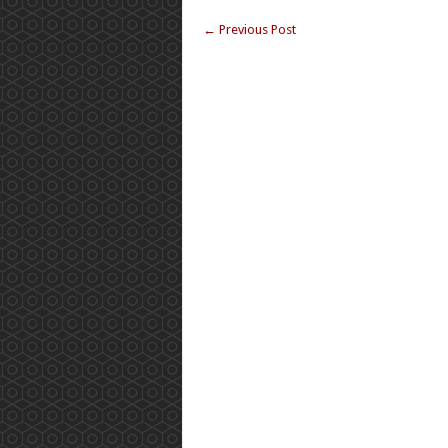
←
Previous Post