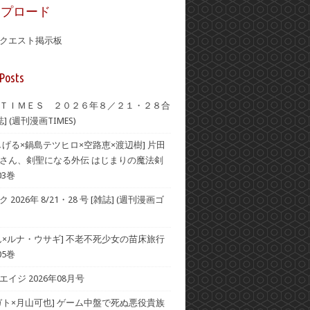
ップロード
クエスト掲示板
Posts
ＴＩＭＥＳ ２０２６年８／２１・２８合
] (週刊漫画TIMES)
しげる×鍋島テツヒロ×空路恵×渡辺樹] 片田
さん、剣聖になる外伝 はじまりの魔法剣
03巻
2026年 8/21・28 号 [雑誌] (週刊漫画ゴ
ん×ルナ・ウサギ] 不老不死少女の苗床旅行
05巻
イジ 2026年08月号
ガト×月山可也] ゲーム中盤で死ぬ悪役貴族