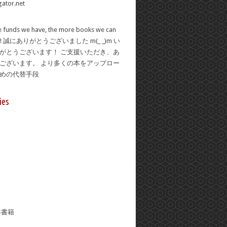
 funds we have, the more books we can
se! 誠にありがとうございました m(_ _)m い
がとうございます！ ご支援いただき、あ
ございます。 より多くの本をアップロー
ための代替手段
ies
年書籍