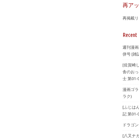
再ア
再掲載リ
Recent 
週刊漫画
併号 [雑誌
[佐賀崎
舎のおっ
士 第01-
漫画ゴラク 
ラク)
[ふじは
記 第01-
ドラゴンエ
[八又ナ