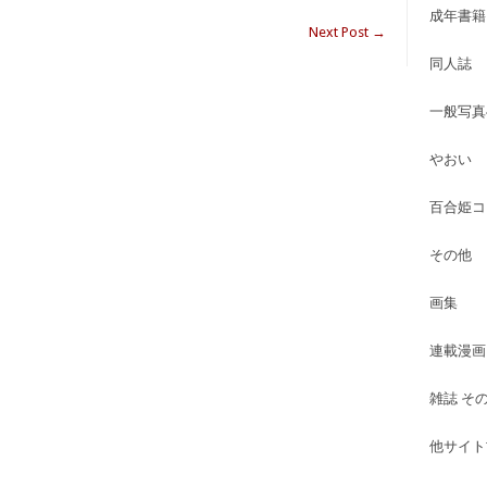
成年書籍
Next Post
→
同人誌
一般写真
やおい
百合姫コ
その他
画集
連載漫画
雑誌 そ
他サイト古