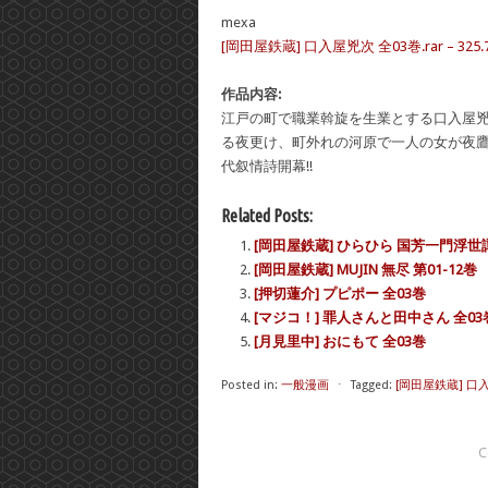
mexa
[岡田屋鉄蔵] 口入屋兇次 全03巻.rar – 325.
作品内容:
江戸の町で職業斡旋を生業とする口入屋
る夜更け、町外れの河原で一人の女が夜
代叙情詩開幕!!
Related Posts:
[岡田屋鉄蔵] ひらひら 国芳一門浮世
[岡田屋鉄蔵] MUJIN 無尽 第01-12巻
[押切蓮介] プピポー 全03巻
[マジコ！] 罪人さんと田中さん 全03
[月見里中] おにもて 全03巻
Posted in:
一般漫画
⋅
Tagged:
[岡田屋鉄蔵] 口
C