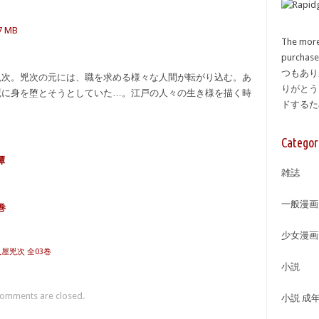
7 MB
The more
purcha
つもあり
兇次。兇次の元には、職を求める様々な人間が転がり込む。あ
りがとう
鷹に身を堕とそうとしていた…。江戸の人々の生き様を描く時
ドする
Categor
譚
雑誌
一般漫画
巻
少女漫画
入屋兇次 全03巻
小説
omments are closed.
小説 成