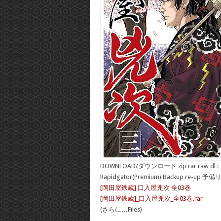
DOWNLOAD/ダウンロード zip rar raw dl :
Rapidgator(Premium) Backup re-up 予
[岡田屋鉄蔵] 口入屋兇次 全03巻
[岡田屋鉄蔵]_口入屋兇次_全03巻.rar
(さらに…Files)