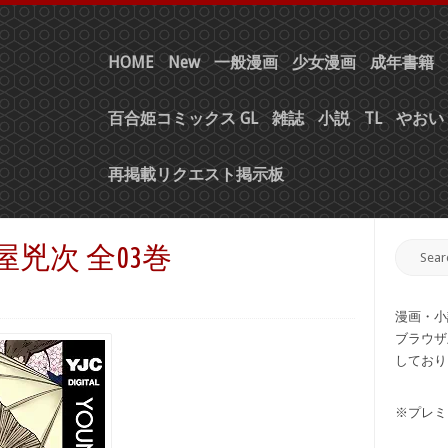
HOME
New
一般漫画
少女漫画
成年書籍
百合姫コミックス GL
雑誌
小説
TL
やおい 
再掲載リクエスト掲示板
屋兇次 全03巻
漫画・小
ブラウザ
しており
※プレミ