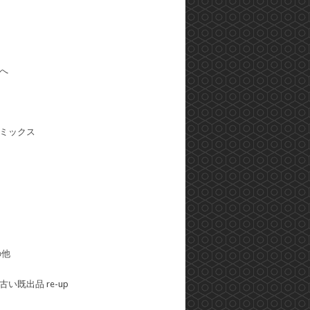
へ
ミックス
の他
い既出品 re-up