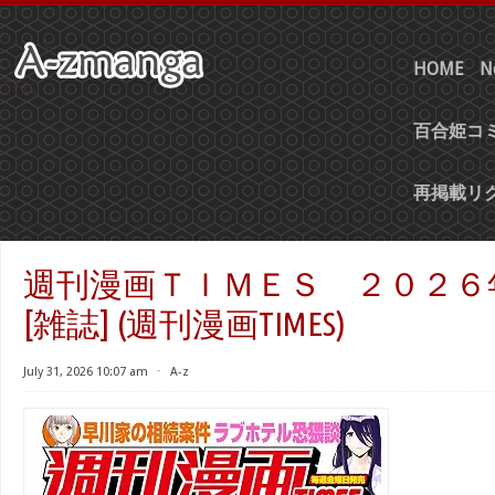
HOME
N
百合姫コミ
再掲載リ
週刊漫画ＴＩＭＥＳ ２０２６
[雑誌] (週刊漫画TIMES)
July 31, 2026 10:07 am
⋅
A-z