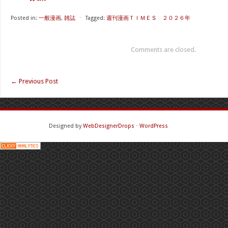
Posted in:
一般漫画
,
雑誌
⋅
Tagged:
週刊漫画ＴＩＭＥＳ ２０２６年
Comments are closed.
←
Previous Post
Designed by
WebDesignerDrops
⋅
WordPress