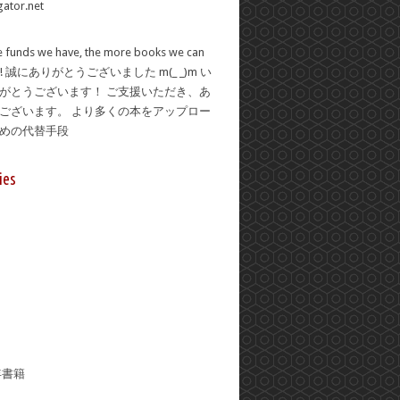
 funds we have, the more books we can
se! 誠にありがとうございました m(_ _)m い
がとうございます！ ご支援いただき、あ
ございます。 より多くの本をアップロー
ための代替手段
ies
年書籍