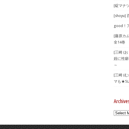
[碇マナツ
[shoyu
good！
[藤原カ
全14巻
[三崎 
姪に性癖
～
[三崎 
マも★5
Archive
Archives