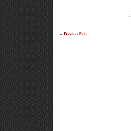
C
←
Previous Post