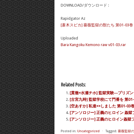
DOWNLOAD/ダウンロード :
Rapidgator Az
[蒼木スピカ] 薔薇監獄の獣たち 第01-03巻
Uploaded
Bara Kangoku Kemono raw v01-03.rar
Related Posts:
[貫徹×水瀬チホ] 監獄実験―プリズンラ
[古宮九時] 監獄学校にて門番を 第01-
[空あすか] 私達××しました 第01-03
[アンソロジー] 正義のヒロイン 姦獄ファイ
[アンソロジー] 正義のヒロイン姦獄ファイ
Posted in:
Uncategorized
⋅
Tagged:
薔薇監獄の獣