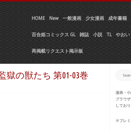
HOME
New
一般漫画
少女漫画
成年書籍
百合姫コミックス GL
雑誌
小説
TL
やおい 
再掲載リクエスト掲示板
監獄の獣たち 第01-03巻
漫画・小
ブラウザ
しており
※プレミ