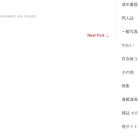
成年書籍
omments are closed.
同人誌
一般写真
Next Post
→
やおい
百合姫コ
その他
画集
連載漫画
雑誌 そ
他サイト古