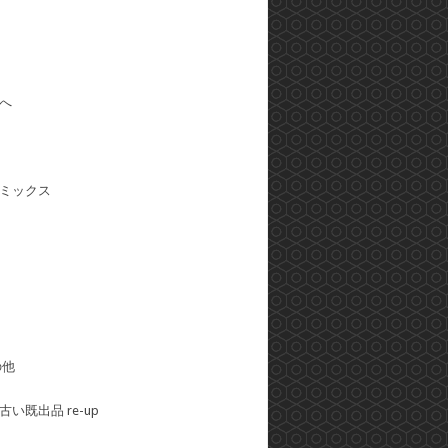
へ
ミックス
の他
い既出品 re-up