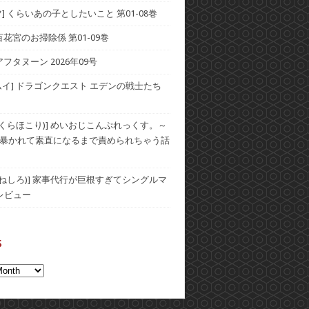
] くらいあの子としたいこと 第01-08巻
] 百花宮のお掃除係 第01-09巻
アフタヌーン 2026年09号
ムイ] ドラゴンクエスト エデンの戦士たち
(おくらほこり)] めいおじこんぷれっくす。～
暴かれて素直になるまで責められちゃう話
(むねしろ)] 家事代行が巨根すぎてシングルマ
レビュー
s