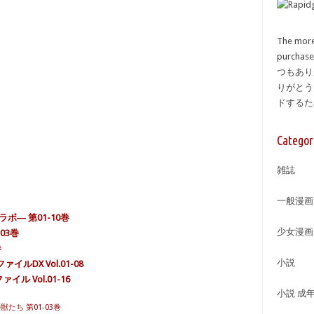
The more
purcha
つもあり
りがとう
ドする
Categor
雑誌
一般漫画
ボ― 第01-10巻
少女漫画
03巻
巻
小説
ルDX Vol.01-08
ル Vol.01-16
小説 成
たち 第01-03巻