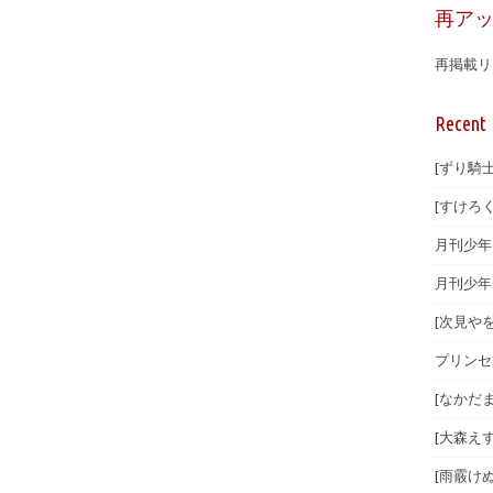
再ア
再掲載リ
Recent 
[ずり騎士
[すけろく
月刊少年マ
月刊少年
[次見やを
プリンセ
[なかだま
[大森えす
[雨霰けぬ