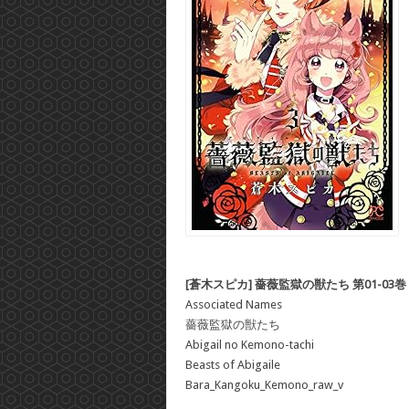
[蒼木スピカ] 薔薇監獄の獣たち 第01-03巻
Associated Names
薔薇監獄の獣たち
Abigail no Kemono-tachi
Beasts of Abigaile
Bara_Kangoku_Kemono_raw_v