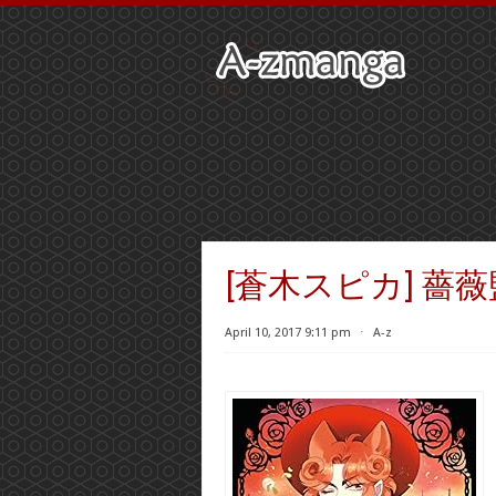
[蒼木スピカ] 薔薇
April 10, 2017 9:11 pm
⋅
A-z