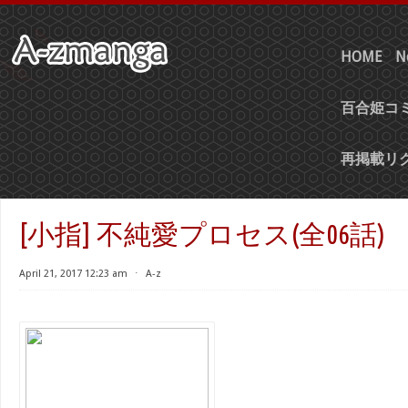
HOME
N
百合姫コミ
再掲載リ
[小指] 不純愛プロセス(全06話)
April 21, 2017 12:23 am
⋅
A-z