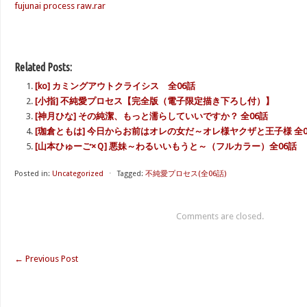
fujunai process raw.rar
Related Posts:
[ko] カミングアウトクライシス 全06話
[小指] 不純愛プロセス【完全版（電子限定描き下ろし付）】
[神月ひな] その純潔、もっと濡らしていいですか？ 全06話
[珈倉ともは] 今日からお前はオレの女だ～オレ様ヤクザと王子様 全0
[山本ひゅーご×Ｑ] 悪妹～わるいいもうと～（フルカラー）全06話
Posted in:
Uncategorized
⋅
Tagged:
不純愛プロセス(全06話)
Comments are closed.
←
Previous Post