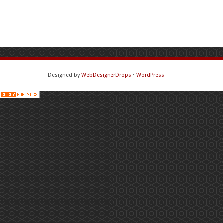
Designed by
WebDesignerDrops
⋅
WordPress